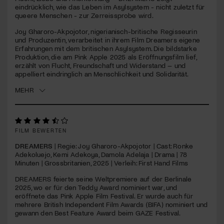
seconds
eindrücklich, wie das Leben im Asylsystem - nicht zuletzt für
queere Menschen - zur Zerreissprobe wird.
Jetzt Mitglied werden
Joy Gharoro-Akpojotor, nigerianisch-britische Regisseurin
und Produzentin, verarbeitet in ihrem Film Dreamers eigene
Erfahrungen mit dem britischen Asylsystem. Die bildstarke
Produktion, die am Pink Apple 2025 als Eröffnungsfilm lief,
erzählt von Flucht, Freundschaft und Widerstand – und
appelliert eindringlich an Menschlichkeit und Solidarität.
MEHR
FILM BEWERTEN
DREAMERS
| Regie: Joy Gharoro-Akpojotor | Cast: Ronke
Adekoluejo, Kemi Adekoya, Damola Adelaja | Drama | 78
Minuten | Grossbritanien, 2025 | Verleih: First Hand Films
DREAMERS
feierte seine Weltpremiere auf der Berlinale
2025, wo er für den Teddy Award nominiert war, und
eröffnete das Pink Apple Film Festival. Er wurde auch für
mehrere British Independent Film Awards (
BIFA
) nominiert und
gewann den Best Feature Award beim
GAZE
Festival.