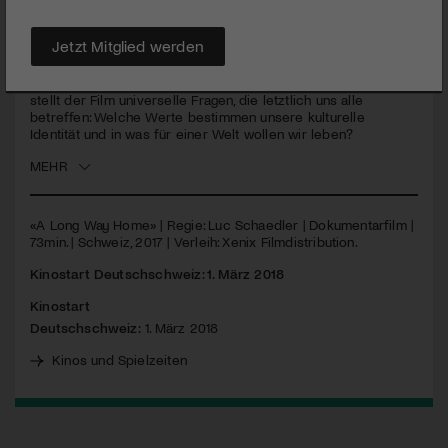
Solidarität.
Jetzt Mitglied werden
«A Long Way Home» schickt uns auf eine faszinierende Reise,
sowohl in die düstere jüngere chinesische Historie, als auch
in die schillernde aktuelle Kulturszene des Landes. Dabei
stellt der Film universelle Fragen, die letztlich uns alle
betreffen: Welche Werte bestimmen unsere kulturelle
Identität und in was für einer Welt wollen wir leben?
MEHR
«A Long Way Home» | Regie: Luc Schaedler | Dokumentarfilm |
73min. | Schweiz, 2017 | Verleih: Xenix Filmdistribution.
Kinostart Deutschschweiz: 1. März 2018
Kinostart
Deutschschweiz:
1. März 2018
Kinos und Spielzeiten