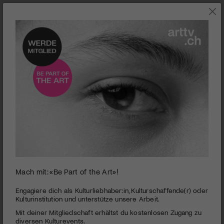
0
Überraschende Einsichten in die chinesische Gegenkultur: Zum Beispiel
Mach mit: «Be Part of the Art»!
seconds
mit dem Künstlerduo Gao Brothers.
of
1
Engagiere dich als Kulturliebhaber:in, Kulturschaffende(r) oder
Dokumentarfilm | A Long Way Home
minute,
Kulturinstitution und unterstütze unsere Arbeit.
52
PUBLIZIERT AM 31. MAI 2018
Mit deiner Mitgliedschaft erhältst du kostenlosen Zugang zu
seconds
diversen Kulturevents.
Unterhaltsames und bewegendes Plädoyer für menschliche