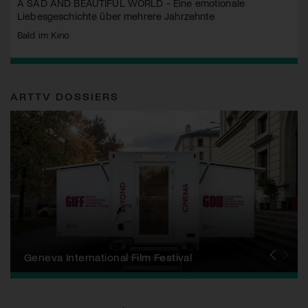
A SAD AND BEAUTIFUL WORLD - Eine emotionale
Liebesgeschichte über mehrere Jahrzehnte
Bald im Kino
ARTTV DOSSIERS
Zurich Film Festival
Pink Apple
Locarno Film Festival
Human Rights Film Festival Zurich
Yesh! Neues aus der jüdischen Filmwelt
Neuchâtel International Fantastic Film Festival
Visions du Réel
Berlinale
Solothurner Filmtage
Geneva International Film Festival