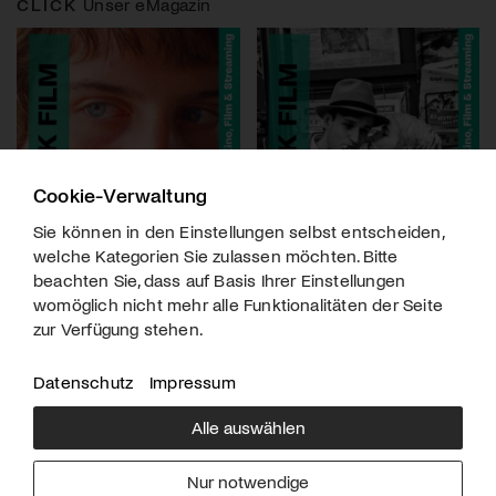
CLICK
Unser eMagazin
Cookie-Verwaltung
Sie können in den Einstellungen selbst entscheiden,
welche Kategorien Sie zulassen möchten. Bitte
beachten Sie, dass auf Basis Ihrer Einstellungen
womöglich nicht mehr alle Funktionalitäten der Seite
zur Verfügung stehen.
Datenschutz
Impressum
Alle auswählen
Über uns
Downloads
Impressum
Nur notwendige
Kontakt
Werben
Datenschutz