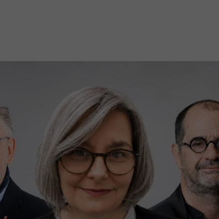
Mach mit: «Be Part of the Art»!
Engagiere dich als Kulturliebhaber:in, Kulturschaffende(r) oder