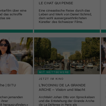
LE CHAT QUI PENSE
ntarfilm über eine
Eine cineastische Reise durch das
nd das schroffe
Leben und Werk von Daniel Schmid,
 das sie
dem wohl aussergewöhnlichsten
Künstler des Schweizer Films.
MIT WETTBEWERB
JETZT IM KINO
he | SI TU
L'INCONNU DE LA GRANDE
ARCHE – Vision und Macht
uchen jemanden
Architekt Johan Otto von Spreckelsen
 ihrer
und die Entstehung der Grande Arche
t herauszufinden.»
de La Défense in Paris als