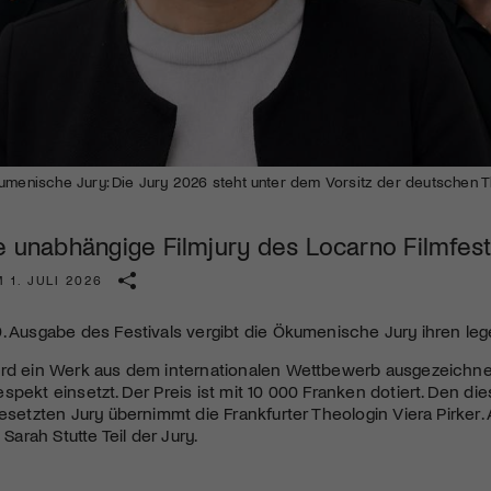
Kulturinstitution und unterstütze unsere Arbeit.
Mit deiner Mitgliedschaft erhältst du kostenlosen Zugang zu
diversen Kulturevents.
Jetzt Mitglied werden
umenische Jury: Die Jury 2026 steht unter dem Vorsitz der deutschen T
e unabhängige Filmjury des Locarno Filmfest
 1. JULI 2026
. Ausgabe des Festivals vergibt die Ökumenische Jury ihren leg
rd ein Werk aus dem internationalen Wettbewerb ausgezeichnet, 
spekt einsetzt. Der Preis ist mit 10 000 Franken dotiert. Den die
besetzten Jury übernimmt die Frankfurter Theologin Viera Pirker. 
n Sarah Stutte Teil der Jury.