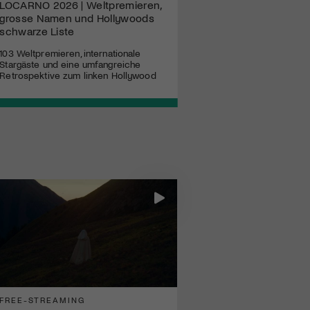
LOCARNO 2026 | Weltpremieren,
HAPPY BIRTHDAY – 80
grosse Namen und Hollywoods
LOCARNO
schwarze Liste
Es gibt Filmfestivals, die v
Stars, roten Teppichen un
103 Weltpremieren, internationale
leben. Und es gibt Locarno
Stargäste und eine umfangreiche
Retrospektive zum linken Hollywood
FREE-STREAMING