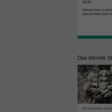
BAGGER DRAMA
QUIR
Ein grossartiger Heimatfilm mit
Schwul sein in ein
suchenden Menschen und tanzenden
patriarchalischen K
Maschinen
Das könnte Si
REZENSION MADE