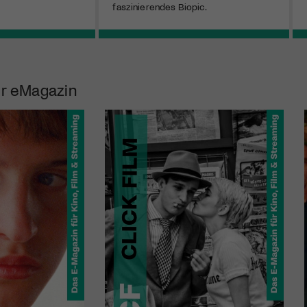
faszinierendes Biopic.
r eMagazin