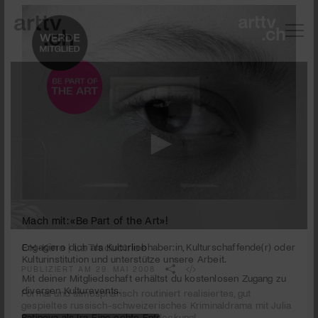
0
Mach mit: «Be Part of the Art»!
seconds
CH-Kino | La Traductrice
of
1
PUBLIZIERT AM 29. MAI 2008
Engagiere dich als Kulturliebhaber:in, Kulturschaffende(r) oder
minute,
Kulturinstitution und unterstütze unsere Arbeit.
17
Formal und atmosphärisch routiniert realisiertes, gut
Mit deiner Mitgliedschaft erhältst du kostenlosen Zugang zu
seconds
gespieltes russisch-schweizerisches Kriminaldrama mit Julia
diversen Kulturevents.
Batinova als Ira. Eine echte Entdeckung!