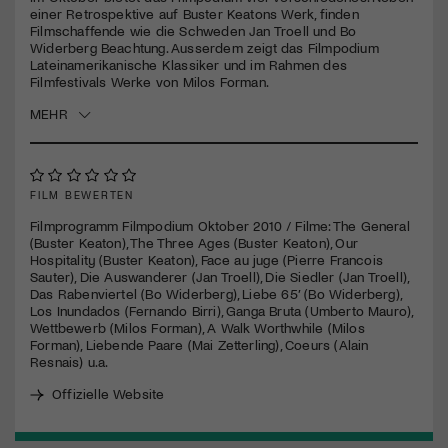
einer Retrospektive auf Buster Keatons Werk, finden
Filmschaffende wie die Schweden Jan Troell und Bo
Jetzt Mitglied werden
Widerberg Beachtung. Ausserdem zeigt das Filmpodium
Lateinamerikanische Klassiker und im Rahmen des
Filmfestivals Werke von Milos Forman.
MEHR
FILM BEWERTEN
Filmprogramm Filmpodium Oktober 2010 / Filme: The General
(Buster Keaton), The Three Ages (Buster Keaton), Our
Hospitality (Buster Keaton), Face au juge (Pierre Francois
Sauter), Die Auswanderer (Jan Troell), Die Siedler (Jan Troell),
Das Rabenviertel (Bo Widerberg), Liebe 65’ (Bo Widerberg),
Los Inundados (Fernando Birri), Ganga Bruta (Umberto Mauro),
Wettbewerb (Milos Forman), A Walk Worthwhile (Milos
Forman), Liebende Paare (Mai Zetterling), Coeurs (Alain
Resnais) u.a.
Offizielle Website