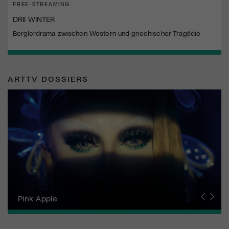
FREE-STREAMING
DRII WINTER
Berglerdrama zwischen Western und griechischer Tragödie
ARTTV DOSSIERS
Zurich Film Festival
Pink Apple
Locarno Film Festival
Human Rights Film Festival Zurich
Yesh! Neues aus der jüdischen Filmwelt
Neuchâtel International Fantastic Film Festival
Visions du Réel
Berlinale
Solothurner Filmtage
Geneva International Film Festival