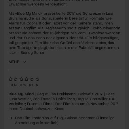
seconds
Erwachsenwerdens verdeutlicht.
Jetzt Mitglied werden
Mit «Blue My Mind» präsentierte 2017 die Schweizerin Lisa
Brühlmann, die als Schauspielerin bereits für Formate wie
Alarm für Cobra 11 oder Tatort vor der Kamera stand, ihren
ersten Langfilm. Als Regisseurin und zugleich Drehbuchautorin
erzählt sie anhand der 15-jährigen Mia vom Erwachsenwerden
und der Suche nach der eigenen Identität. «Ein bildgewaltiger,
toll gespielter Film über das Gefühl des Verlorenseins, das
eine Teenagerin plagt, die frisch in der Pubertät angekommen
ist.» – Sidney Scher
MEHR
FILM BEWERTEN
Blue My Mind
| Regie: Lisa Brühlmann | Schweiz 2017 | Cast:
Luna Wedler, Zoë Pastelle Holthuizen, Regula Grauwiller u.a. |
Verleiher; Frenetic Films | Der Film kam am 9. November 2017
in die Deutschschweizer Kinos
Den Film kostenlos auf Play Suisse streamen (Einmalige
Anmeldung erforderlich)