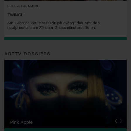
FREE-STREAMING
ZWINGLI
Am 1. Januar 1519 trat Huldrych Zwingli das Amt des
Leutpriesters am Zürcher Grossmünsterstifts an.
ARTTV DOSSIERS
Zurich Film Festival
Pink Apple
Locarno Film Festival
Human Rights Film Festival Zurich
Yesh! Neues aus der jüdischen Filmwelt
Neuchâtel International Fantastic Film Festival
Visions du Réel
Berlinale
Solothurner Filmtage
Geneva International Film Festival