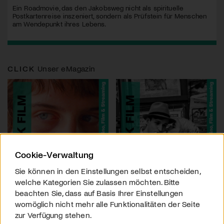
Ein Roadmovie, das den Jakobsweg nicht als spirituelle
Postkartenreise inszeniert, sondern als Prüfstein für Menschen
am Wendepunkt ihres Lebens.
CLICK
Unser eMagazin
Cookie-Verwaltung
Sie können in den Einstellungen selbst entscheiden,
welche Kategorien Sie zulassen möchten. Bitte
beachten Sie, dass auf Basis Ihrer Einstellungen
womöglich nicht mehr alle Funktionalitäten der Seite
zur Verfügung stehen.