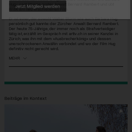
Hug», sagt Stürms erster Anwalt Bernard Rambert und übt
Kritik am neu erschienenen Film.
Jetzt Mitglied werden
Er ist einer, der sowohl Walter Stürm wie auch Barbara Hug
persönlich gut kannte: der Zürcher Anwalt Bernard Rambert.
Der heute 75-Jährige, der immer noch als Strafverteidiger
tätig ist, erzählt im Gespräch mit arttv.ch in seiner Kanzlei in
Zürich, was ihn mit dem «Ausbrecherkönig» und dessen
unerschrockenen Anwältin verbindet und wo der Film Hug
definitiv nicht gerecht wird.
MEHR
Beiträge im Kontext