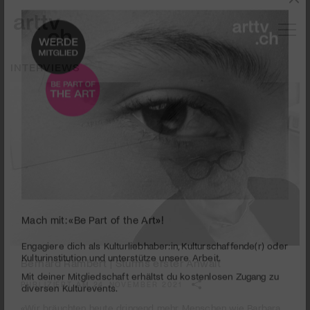
INTERVIEWS
Mach mit: «Be Part of the Art»!
Bernard Rambert | Stürms erster Anwalt
Engagiere dich als Kulturliebhaber:in, Kulturschaffende(r) oder
Kulturinstitution und unterstütze unsere Arbeit.
PUBLIZIERT AM 24. NOVEMBER 2021
Mit deiner Mitgliedschaft erhältst du kostenlosen Zugang zu
diversen Kulturevents.
«Wir bräuchten heute dringend mehr Menschen wie Barbara