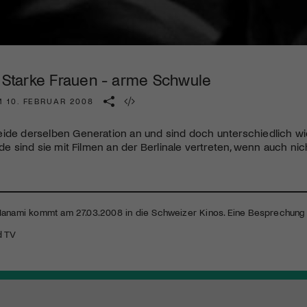
Kulturinstitution und unterstütze unsere Arbeit.
Mit deiner Mitgliedschaft erhältst du kostenlosen Zugang zu
diversen Kulturevents.
| Starke Frauen - arme Schwule
Jetzt Mitglied werden
M 10. FEBRUAR 2008
eide derselben Generation an und sind doch unterschiedlich w
ide sind sie mit Filmen an der Berlinale vertreten, wenn auch nich
Hanami kommt am 27.03.2008 in die Schweizer Kinos. Eine Besprechung 
d TV