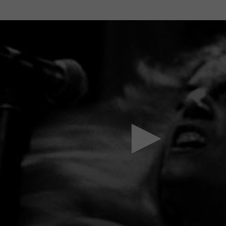
Mach mit: «Be Part of the Art»!
Engagiere dich als Kulturliebhaber:in, Kulturschaffende(r) oder