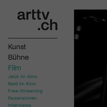
Kunst
Bühne
Film
Jetzt im Kino
Bald im Kino
Free-Streaming
Rezensionen
Interviews