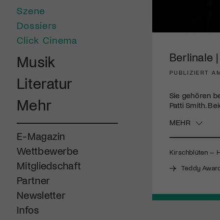
Szene
Dossiers
0
Click Cinema
seconds
of
Berlinale 
Musik
1
minute,
PUBLIZIERT A
45
Literatur
seconds
Volume
90%
Sie gehören b
Mehr
Patti Smith. Be
MEHR
E-Magazin
Wettbewerbe
Kirschblüten – 
Mitgliedschaft
Teddy Awar
Partner
Newsletter
Infos