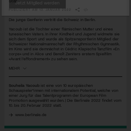
Star
seconds
PUBLIZIERT AM 13. JANUAR 2022
Jetzt Mitglied werden
Die junge Genferin vertritt die Schweiz in Berlin.
Yacoub ist die Tochter einer flämischen Mutter und eines
tunesischen Vaters. In ihrer Kindheit und Jugend widmete sie
sich dem Sport und wurde als Spitzensportlerin Mitglied der
Schweizer Nationalmannschaft der Rhythmischen Gymnastik.
Im Kino wird sie demnächst in Cédric Klapischs Tanzfilm «En
corps» und in Alice und Benoît Zeniters erstem Spielfilm
«Avant l’effondrement» zu sehen sein.
MEHR
Souheila Yacoub
ist eine von 10 europäischen
Schauspieler*innen mit internationalem Potential, welche von
einer Jury für das Talentprogramm der European Film
Promotion ausgewählt wurden. | Die Berlinale 2022 findet vom
10. bis 20. Februar 2022 statt.
www.berlinale.de