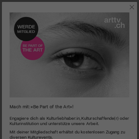
0
Mach mit: «Be Part of the Art»!
seconds
Behind the Scenes l La vraie vie est ailleurs
of
4
PUBLIZIERT AM 15. AUGUST 2007
Engagiere dich als Kulturliebhaber:in, Kulturschaffende(r) oder
minutes,
Kulturinstitution und unterstütze unsere Arbeit.
15
art-tv.ch hat sich mit dem jungen Schweizer Regisseur
Mit deiner Mitgliedschaft erhältst du kostenlosen Zugang zu
seconds
Frédéric Choffat über seinen vielversprechenden, neuen Film
diversen Kulturevents.
unterhalten