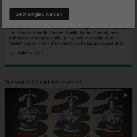
MEHR
Jetzt Mitglied werden
LA
VRAI
VIE
EST
AILLEURS
/ Drama / Regie: Frédéric Choffat
/ mit: Sandra Amodio, Vincent Bonillo, Dorian Rossel, Jasna
Kohoutova, Antonella Vitali u.a. / 83 min / Schweiz 2006 /
Verleih: Agora Films / Start Deutschschweiz: 22. August 2007
Trailer & Kritik
Das könnte Sie auch interessieren