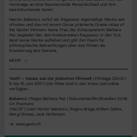
seconds
Hommage an eine faszinierende Persönlichkeit und ihre
beeindruckende Kunst.
Jetzt Mitglied werden
Hector Babenco schuf als Regisseur eigenwillige Werke wie
«Pixote» und das mit einem Oscar prämierte Drama «Kiss of
the Spider Woman». Seine Frau, die Schauspielerin Bárbara
Paz, begleitet hier den krebskranken Regisseur in den Tod,
lässt seine Werke aufleben und gibt ihm Raum für
philosophische Betrachtungen über das Filmen als
Erweiterung des Daseins.
MEHR
Yesh! – Neues aus der jüdischen Filmwelt
| Filmtage Zürich |
6. bis 10. Juni 2021 | Die Filme sind in den Kinos und online
verfügbar.
Babenco
| Regie: Bárbara Paz | Dokumentarfilm | Brasilien 2019|
CH Premiere
OVe | 75′ | Cast: Hector Babenco, Regina Braga, Willem Dafoe,
Meryl Streep, Jack Nicholson
www.yesh.ch