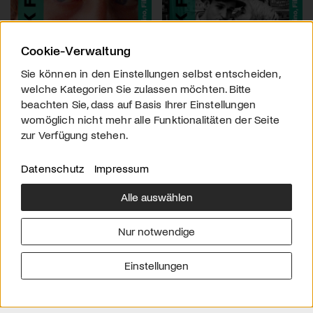
Cookie-Verwaltung
Sie können in den Einstellungen selbst entscheiden,
welche Kategorien Sie zulassen möchten. Bitte
beachten Sie, dass auf Basis Ihrer Einstellungen
womöglich nicht mehr alle Funktionalitäten der Seite
zur Verfügung stehen.
Datenschutz
Impressum
Alle auswählen
Über uns
Downloads
Impressum
Nur notwendige
Kontakt
Werben
Datenschutz
Einstellungen
© 2026 arttv.ch