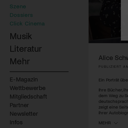
Szene
Dossiers
Click Cinema
Musik
0
Literatur
seconds
of
Alice Sch
Mehr
1
minute,
PUBLIZIERT A
52
seconds
Volume
90%
E-Magazin
Ein Porträt übe
Wettbewerbe
Ihre Bücher, i
dem Weg zu Se
Mitgliedschaft
deutschsprach
Partner
zeigt eine Sei
ihrer Autobiog
Newsletter
Infos
MEHR