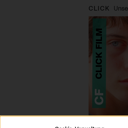
CLICK
Unse