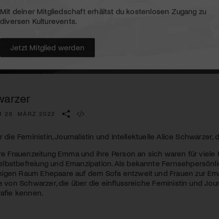
Kulturinstitution und unterstütze unsere Arbeit.
Mit deiner Mitgliedschaft erhältst du kostenlosen Zugang zu
diversen Kulturevents.
Jetzt Mitglied werden
warzer
M 28. MÄRZ 2022
r die Feministin, Journalistin und Intellektuelle Alice Schwarzer, 
hre Frauenzeitung Emma und ihre Person an sich waren für viel
lbstbefreiung und Emanzipation. Als bekannte Fernsehpersönlic
igen Raum Ehepaare auf dem Sofa entzweit und Frauen zur Eman
te von Schwarzer, die über die einflussreiche Feministin und Journ
rafie kennen.