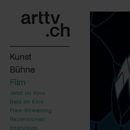
Kunst
Bühne
Film
Jetzt im Kino
Bald im Kino
Free-Streaming
Rezensionen
Interviews