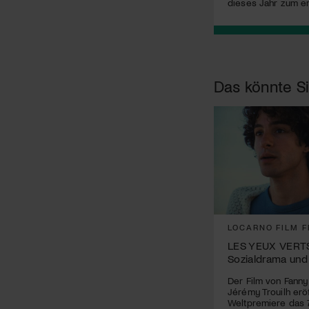
dieses Jahr zum er
Das könnte Si
LOCARNO FILM F
LES YEUX VERT
Sozialdrama und
Der Film von Fanny
Jérémy Trouilh eröf
Weltpremiere das 7