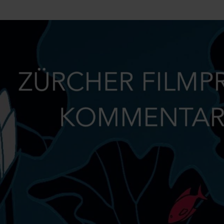
Mach mit: «Be Part of the Art»!
Engagiere dich als Kulturliebhaber:in, Kulturschaffende(r) oder