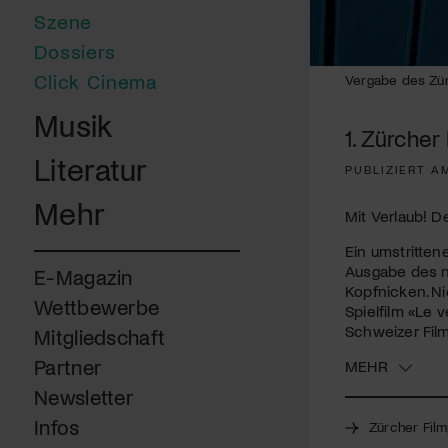
Szene
Dossiers
Click Cinema
Vergabe des Zür
Musik
1. Zürche
Literatur
PUBLIZIERT A
Mehr
Mit Verlaub! De
Ein umstritten
Ausgabe des n
E-Magazin
Kopfnicken. Ni
Wettbewerbe
Spielfilm «Le 
Schweizer Film
Mitgliedschaft
Partner
MEHR
Newsletter
Infos
Zürcher Film