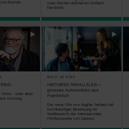
iazza Grande.
zwei Worten definieren: Einfach
herrlich!»
G
BALD IM KINO
FEIND
HISTOIRES PARALLÈLES –
grosses Autorenkino aus
r Krimi - oder aber
Frankreich
black comedy.
Der neue Film von Asghar Farhadi mit
hochkarätiger Besetzung im
Wettbewerb der Internationale
Filmfestspiele von Cannes