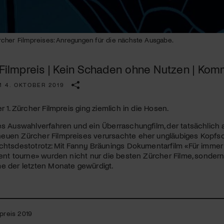
Kulturinstitution und unterstütze unsere Arbeit.
Mit deiner Mitgliedschaft erhältst du kostenlosen Zugang zu
diversen Kulturevents.
cher Filmpreises: Anregungen für die nächste Ausgabe.
Jetzt Mitglied werden
r Filmpreis | Kein Schaden ohne Nutzen | Ko
M 4. OKTOBER 2019
r 1. Zürcher Filmpreis ging ziemlich in die Hosen.
es Auswahlverfahren und ein Überraschungfilm, der tatsächlich a
euen Zürcher Filmpreises verursachte eher ungläubiges Kopfs
chtsdestotrotz: Mit Fanny Bräunings Dokumentarfilm «Für immer
vent tourne» wurden nicht nur die besten Zürcher Filme, sonder
e der letzten Monate gewürdigt.
preis 2019