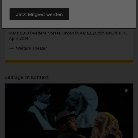
MEHR
Jetzt Mitglied werden
Weltalm Theater | Das doppelte Lottchen | Premiere am 8.
März 2013 | weitere Vorstellungen in Aarau, Zürich usw. bis 14.
April 2014
Weltalm Theater
Beiträge im Kontext