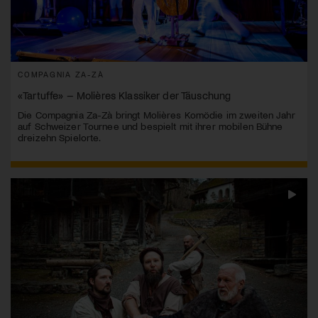
COMPAGNIA ZA-ZÀ
«Tartuffe» – Molières Klassiker der Täuschung
Die Compagnia Za-Zà bringt Molières Komödie im zweiten Jahr
auf Schweizer Tournee und bespielt mit ihrer mobilen Bühne
dreizehn Spielorte.