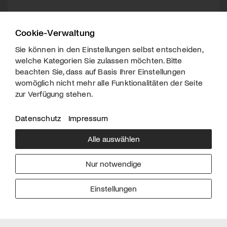
Cookie-Verwaltung
Sie können in den Einstellungen selbst entscheiden,
welche Kategorien Sie zulassen möchten. Bitte
beachten Sie, dass auf Basis Ihrer Einstellungen
womöglich nicht mehr alle Funktionalitäten der Seite
zur Verfügung stehen.
Datenschutz
Impressum
Alle auswählen
Über uns
Downloads
Impressum
Nur notwendige
Kontakt
Werben
Datenschutz
Einstellungen
© 2026 arttv.ch