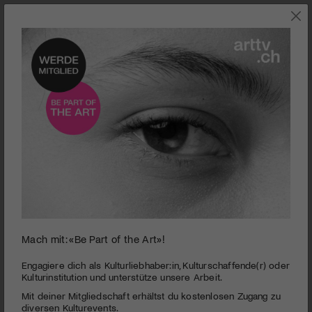
0
Mach mit: «Be Part of the Art»!
seconds
Weltalm Theater | Das doppelte Lottchen
of
3
PUBLIZIERT AM 25. OKTOBER 2013
Engagiere dich als Kulturliebhaber:in, Kulturschaffende(r) oder
minutes,
Kulturinstitution und unterstütze unsere Arbeit.
48
Der heutigen Zeit angepasst, kommt diese Fassung vom
Mit deiner Mitgliedschaft erhältst du kostenlosen Zugang zu
seconds
doppelten Lottchen als humorvolles Drama daher und ist eine
diversen Kulturevents.
Freude für Gross und Klein.