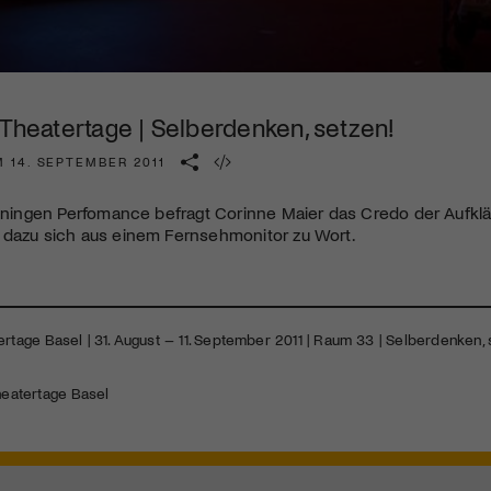
Kulturinstitution und unterstütze unsere Arbeit.
Mit deiner Mitgliedschaft erhältst du kostenlosen Zugang zu
diversen Kulturevents.
 Theatertage | Selberdenken, setzen!
Jetzt Mitglied werden
 14. SEPTEMBER 2011
inningen Perfomance befragt Corinne Maier das Credo der Aufkl
 dazu sich aus einem Fernsehmonitor zu Wort.
ertage Basel | 31. August – 11. September 2011 | Raum 33 | Selberdenken
heatertage Basel