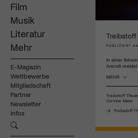
Film
Musik
0
seconds
Literatur
of
Treibstoff
3
minutes,
Mehr
PUBLIZIERT AM
48
seconds
Volume
90%
In einer feins
Arendt meldet
E-Magazin
Wettbewerbe
MEHR
Mitgliedschaft
Partner
Treibstoff Theat
Corinne Maier
Newsletter
Treibstoff T
Infos