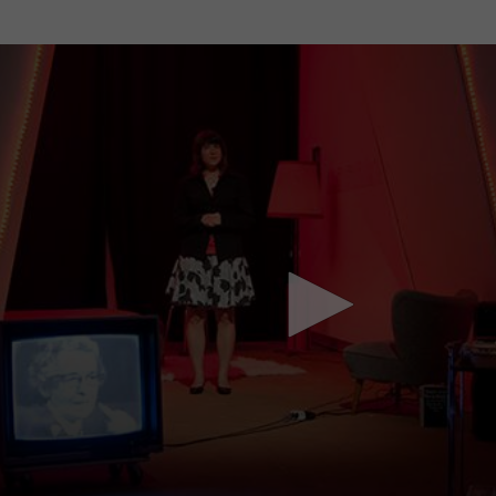
Mach mit: «Be Part of the Art»!
Engagiere dich als Kulturliebhaber:in, Kulturschaffende(r) oder