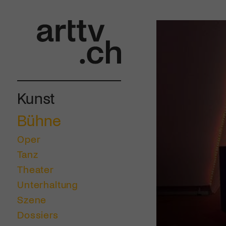
Kunst
Bühne
Oper
Tanz
Theater
Unterhaltung
Szene
Dossiers