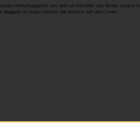
nlosen Kulturmagazine von arttv.ch bündeln das Beste unsere W
Magazin zu lesen, klicken Sie einfach auf das Cover.