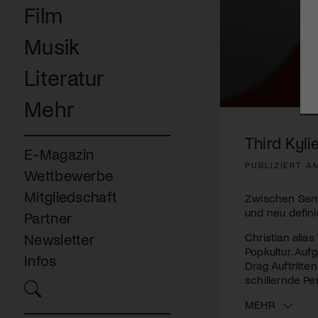
Film
Musik
Literatur
Mehr
0
seconds
of
Third Kyl
3
E-Magazin
minutes,
PUBLIZIERT AM
10
Wettbewerbe
seconds
Volume
90%
Mitgliedschaft
Zwischen Senne
und neu definie
Partner
Christian alia
Newsletter
Popkultur. Auf
Infos
Drag Auftritten
schillernde Pe
MEHR