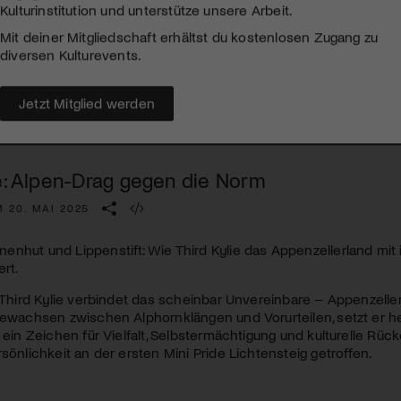
Kulturinstitution und unterstütze unsere Arbeit.
Mit deiner Mitgliedschaft erhältst du kostenlosen Zugang zu
diversen Kulturevents.
Jetzt Mitglied werden
ie: Alpen-Drag gegen die Norm
 20. MAI 2025
nhut und Lippenstift: Wie Third Kylie das Appenzellerland mit 
rt.
s Third Kylie verbindet das scheinbar Unvereinbare – Appenzelle
gewachsen zwischen Alphornklängen und Vorurteilen, setzt er he
 ein Zeichen für Vielfalt, Selbstermächtigung und kulturelle Rück
rsönlichkeit an der ersten Mini Pride Lichtensteig getroffen.