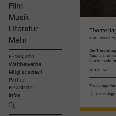
Film
Musik
0
seconds
Literatur
of
Theaterta
3
minutes,
Mehr
PUBLIZIERT AM
3
seconds
Volume
90%
Die Theaterta
Raus aus den 
E-Magazin
hinein in die 
Wettbewerbe
MEHR
Mitgliedschaft
Partner
Theatertage Aara
Newsletter
Theatertage
Infos