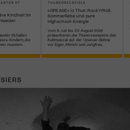
EATER ST.
THUNERSEESPIELE
«GREASE» in Thun: Rock’n’Roll,
ne Kindheit im
Sommerliebe und pure
hweizer
Highschool-Energie
Vom 8. Juli bis 22. August 2026
eater St.Gallen
präsentieren die Thunerseespiele das
iers-Kindern, die
Kultmusical auf der Openair-Bühne
ben mussten.
vor Eiger, Mönch und Jungfrau.
SIERS