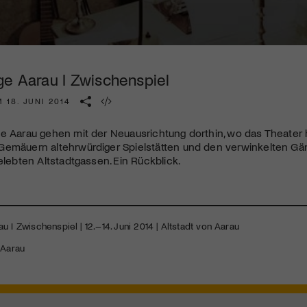
Kulturinstitution und unterstütze unsere Arbeit.
Mit deiner Mitgliedschaft erhältst du kostenlosen Zugang zu
diversen Kulturevents.
ge Aarau I Zwischenspiel
Jetzt Mitglied werden
 18. JUNI 2014
ge Aarau gehen mit der Neuausrichtung dorthin, wo das Theater
Gemäuern altehrwürdiger Spielstätten und den verwinkelten G
belebten Altstadtgassen. Ein Rückblick.
u I Zwischenspiel | 12.–14. Juni 2014 | Altstadt von Aarau
 Aarau