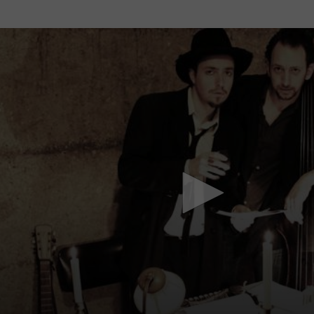
Mach mit: «Be Part of the Art»!
Engagiere dich als Kulturliebhaber:in, Kulturschaffende(r) oder