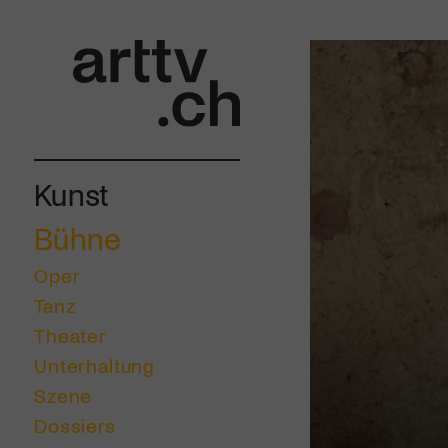
Kunst
Bühne
Oper
Tanz
Theater
Unterhaltung
Szene
Dossiers