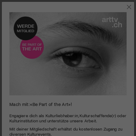
0
Mach mit: «Be Part of the Art»!
seconds
Theater Basel | Mumbo Jumbo
of
3
PUBLIZIERT AM 9. MAI 2014
Engagiere dich als Kulturliebhaber:in, Kulturschaffende(r) oder
minutes,
Kulturinstitution und unterstütze unsere Arbeit.
28
Zum Urbild des braven Abends wird die Aktion mit dem
Mit deiner Mitgliedschaft erhältst du kostenlosen Zugang zu
seconds
Sprengsatz: mit harmlosem Zisch und Puff entlädt er sich.
diversen Kulturevents.
Statt dass ein Höhepunkt alle Dämme brechen lässt, wird