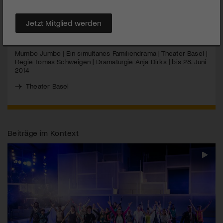
“Chaos” gespielt.
Jetzt Mitglied werden
MEHR
Mumbo Jumbo | Ein simultanes Familiendrama | Theater Basel |
Regie Tomas Schweigen | Dramaturgie Anja Dirks | bis 28. Juni
2014
Theater Basel
Beiträge im Kontext