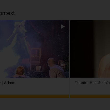
ontext
r | Grimm
Theater Basel I I hi