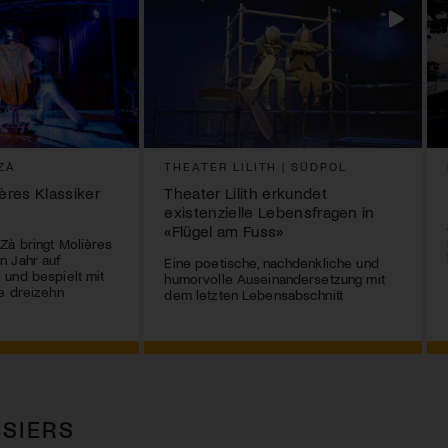
ZÀ
THEATER LILITH | SÜDPOL
ières Klassiker
Theater Lilith erkundet
existenzielle Lebensfragen in
«Flügel am Fuss»
Zà bringt Molières
n Jahr auf
Eine poetische, nachdenkliche und
und bespielt mit
humorvolle Auseinandersetzung mit
e dreizehn
dem letzten Lebensabschnitt
SIERS