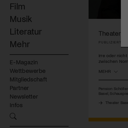
Film
Musik
0
seconds
Literatur
of
Theater Ba
3
minutes,
Mehr
PUBLIZIERT AM
4
seconds
Volume
90%
Irre oder nicht
zwischen Norm
E-Magazin
Wettbewerbe
MEHR
Mitgliedschaft
Partner
Pension Schöller
Basel, Schauspie
Newsletter
Theater Bas
Infos