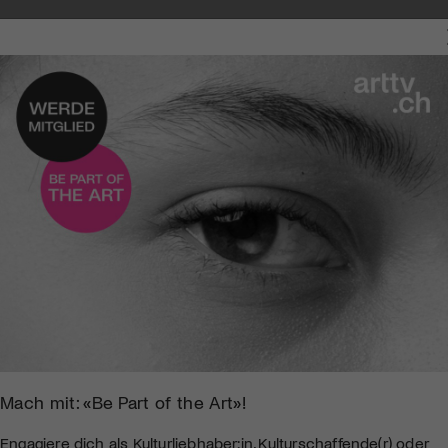
Mach mit: «Be Part of the Art»!
Engagiere dich als Kulturliebhaber:in, Kulturschaffende(r) oder