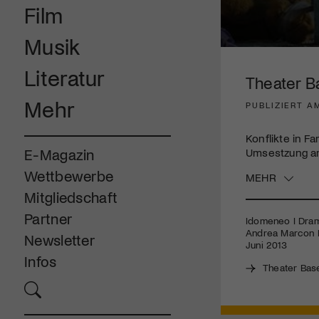
Film
Musik
0
seconds
Literatur
of
Theater B
3
minutes,
Mehr
PUBLIZIERT AM
15
seconds
Volume
90%
Konflikte in Fa
Umsestzung am
E-Magazin
Wettbewerbe
MEHR
Mitgliedschaft
Partner
Idomeneo I Dram
Andrea Marcon I 
Newsletter
Juni 2013
Infos
Theater Bas