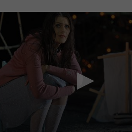
Mach mit: «Be Part of the Art»!
Engagiere dich als Kulturliebhaber:in, Kulturschaffende(r) oder