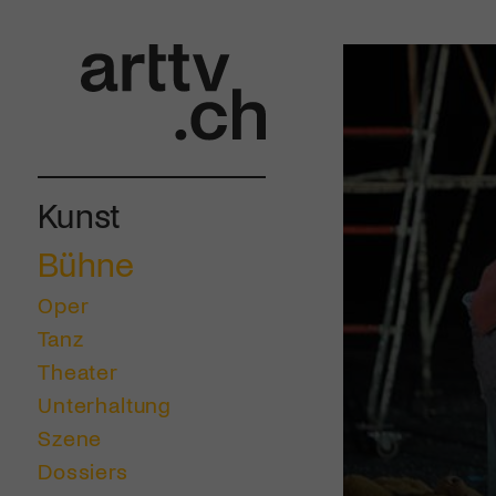
Kunst
Bühne
Oper
Tanz
Theater
Unterhaltung
Szene
Dossiers