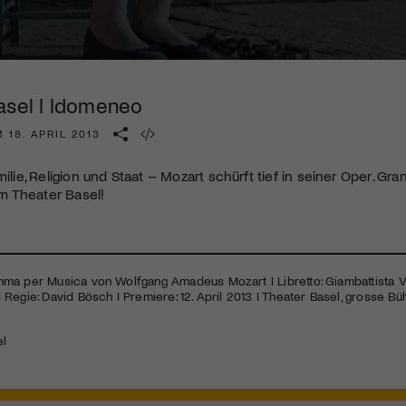
Kulturinstitution und unterstütze unsere Arbeit.
Mit deiner Mitgliedschaft erhältst du kostenlosen Zugang zu
diversen Kulturevents.
asel I Idomeneo
Jetzt Mitglied werden
 18. APRIL 2013
milie, Religion und Staat – Mozart schürft tief in seiner Oper. G
 Theater Basel!
ma per Musica von Wolfgang Amadeus Mozart I Libretto: Giambattista Va
Regie: David Bösch I Premiere: 12. April 2013 I Theater Basel, grosse Büh
el