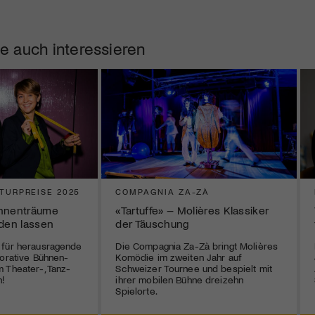
e auch interessieren
TURPREISE 2025
COMPAGNIA ZA-ZÀ
ühnenträume
«Tartuffe» – Molières Klassiker
rden lassen
der Täuschung
 für herausragende
Die Compagnia Za-Zà bringt Molières
borative Bühnen-
Komödie im zweiten Jahr auf
 Theater-, Tanz-
Schweizer Tournee und bespielt mit
!
ihrer mobilen Bühne dreizehn
Spielorte.