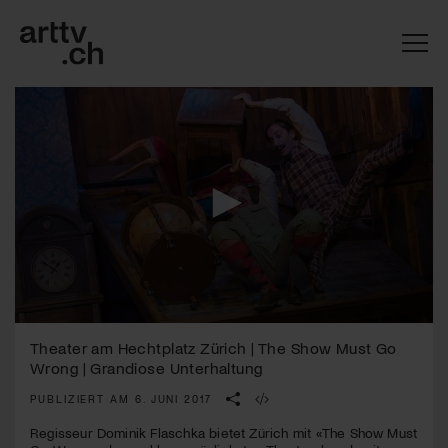
0
Mach mit: «Be Part of the Art»!
seconds
Theater am Hechtplatz Zürich | The Show Must Go
of
Wrong | Grandiose Unterhaltung
2
Engagiere dich als Kulturliebhaber:in, Kulturschaffende(r) oder
minutes,
Kulturinstitution und unterstütze unsere Arbeit.
PUBLIZIERT AM 6. JUNI 2017
2
Mit deiner Mitgliedschaft erhältst du kostenlosen Zugang zu
seconds
Regisseur Dominik Flaschka bietet Zürich mit «The Show Must
diversen Kulturevents.