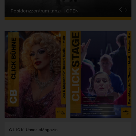
Migros-Kulturprozent | Tanzfestival Steps
Residenzzentrum tanz+ | OPEN
Tanzszene Schweiz
CLICK
Unser eMagazin