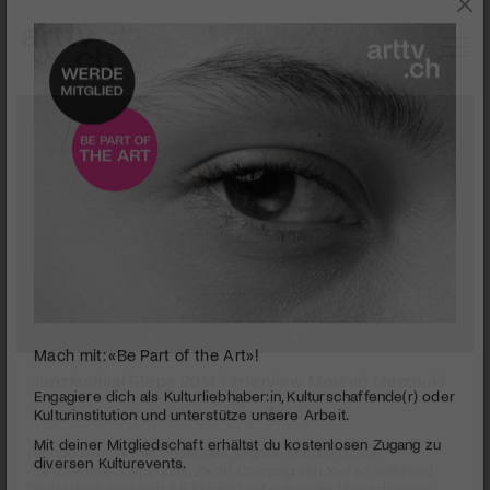
0
Mach mit: «Be Part of the Art»!
seconds
Tanzfestival Steps 2014 | Interview Mourad Merzouki
of
17
PUBLIZIERT AM 4. APRIL 2014
Engagiere dich als Kulturliebhaber:in, Kulturschaffende(r) oder
minutes,
Kulturinstitution und unterstütze unsere Arbeit.
1
Schon zum 14. Mal findet das Migros-Kulturprozent
Mit deiner Mitgliedschaft erhältst du kostenlosen Zugang zu
second
Tanzfestival Steps statt. Zwölf Compagnien touren während
diversen Kulturevents.
drei Wochen durch 35 Städte und geben 86 Vorstellungen.