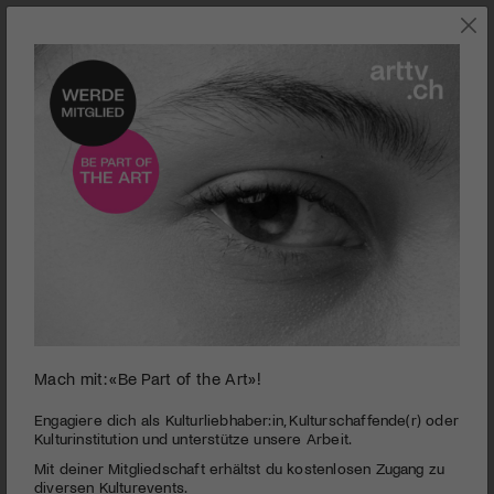
THEATER
Mach mit: «Be Part of the Art»!
0
seconds
Schlossfestspiele Hagenwil | Die Affäre Rue de
Engagiere dich als Kulturliebhaber:in, Kulturschaffende(r) oder
of
Kulturinstitution und unterstütze unsere Arbeit.
Lourcine
3
Mit deiner Mitgliedschaft erhältst du kostenlosen Zugang zu
minutes,
PUBLIZIERT AM 21. AUGUST 2018
34
diversen Kulturevents.