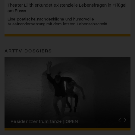
Theater Lilith erkundet existenzielle Lebensfragen in «Flügel
am Fuss»
Eine poetische, nachdenkliche und humorvolle
Auseinandersetzung mit dem letzten Lebensabschnitt
ARTTV DOSSIERS
Migros-Kulturprozent | Tanzfestival Steps
Residenzzentrum tanz+ | OPEN
Tanzszene Schweiz