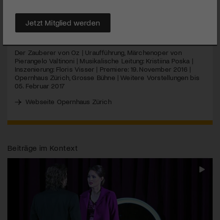
Kinder sondern auch die Erwachsenen verzaubert.
Jetzt Mitglied werden
MEHR
Der Zauberer von Oz | Uraufführung, Märchenoper von
Pierangelo Valtinoni | Musikalische Leitung: Kristiina Poska |
Inszenierung: Floris Visser | Premiere: 19. November 2016 |
Opernhaus Zürich, Grosse Bühne | Weitere Vorstellungen bis
05. Februar 2017
Webseite Opernhaus Zürich
Beiträge im Kontext