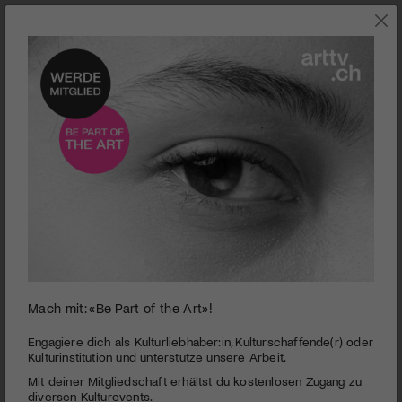
0
Mach mit: «Be Part of the Art»!
seconds
Opernhaus Zürich | Der Zauberer von Oz
of
2
PUBLIZIERT AM 29. NOVEMBER 2016
Engagiere dich als Kulturliebhaber:in, Kulturschaffende(r) oder
minutes,
Kulturinstitution und unterstütze unsere Arbeit.
50
Ein faszinierendes Kleinod zwischen Oper und Musical,
Mit deiner Mitgliedschaft erhältst du kostenlosen Zugang zu
seconds
getragen durch schöne Melodien mit viel Liebe zum Detail.
diversen Kulturevents.
Eine lustige und stimmige Inszenierung, die nicht nur die