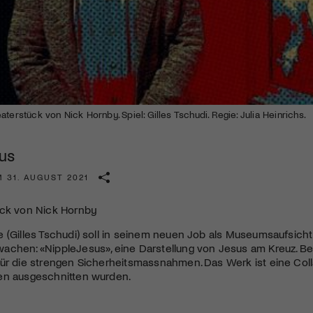
Kulturinstitution und unterstütze unsere Arbeit.
Mit deiner Mitgliedschaft erhältst du kostenlosen Zugang zu
diversen Kulturevents.
Jetzt Mitglied werden
aterstück von Nick Hornby. Spiel: Gilles Tschudi. Regie: Julia Heinrichs.
us
 31. AUGUST 2021
ück von Nick Hornby
 (Gilles Tschudi) soll in seinem neuen Job als Museumsaufsich
achen: «NippleJesus», eine Darstellung von Jesus am Kreuz. Be
ür die strengen Sicherheitsmassnahmen. Das Werk ist eine Coll
en ausgeschnitten wurden.