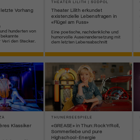
THEATER LILITH | SÜDPOL
 letzte Vorhang
Theater Lilith erkundet
existenzielle Lebensfragen in
«Flügel am Fuss»
n
 und hunderten von
Eine poetische, nachdenkliche und
r bekannte
humorvolle Auseinandersetzung mit
 Veri den Stecker.
dem letzten Lebensabschnitt
ZÀ
THUNERSEESPIELE
ières Klassiker
«GREASE» in Thun: Rock’n’Roll,
Sommerliebe und pure
Highschool-Energie