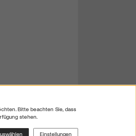
chten. Bitte beachten Sie, dass
erfügung stehen.
sum
hutz
auswählen
Einstellungen