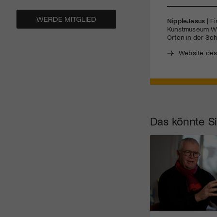
WERDE MITGLIED
NippleJesus
| Ei
Kunstmuseum Win
Orten in der Sch
Website des
Das könnte Si