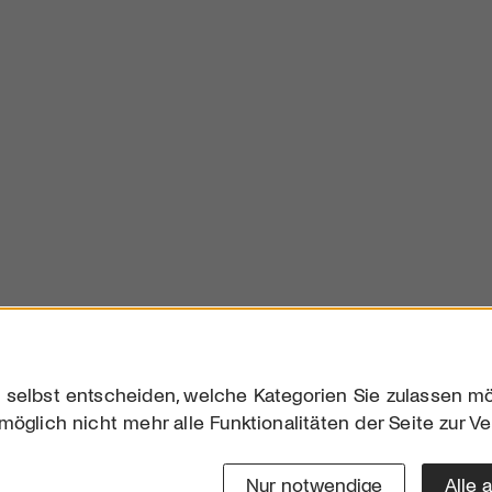
 selbst entscheiden, welche Kategorien Sie zulassen mö
möglich nicht mehr alle Funktionalitäten der Seite zur V
Downloads
Impres
Werben
Datensc
Nur notwendige
Alle 