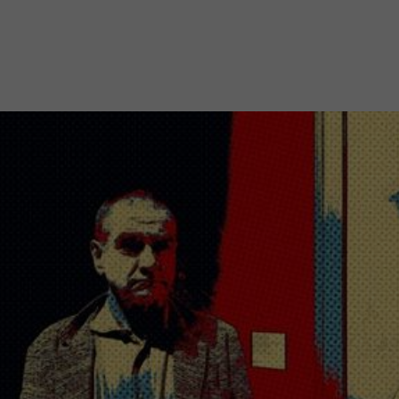
Mach mit: «Be Part of the Art»!
Engagiere dich als Kulturliebhaber:in, Kulturschaffende(r) oder