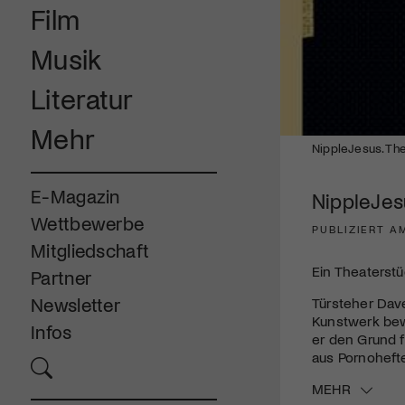
Film
Musik
Literatur
Mehr
NippleJesus. The
E-Magazin
NippleJes
Wettbewerbe
PUBLIZIERT AM
Mitgliedschaft
Ein Theaterst
Partner
Newsletter
Türsteher Dave
Kunstwerk bew
Infos
er den Grund f
aus Pornoheft
MEHR