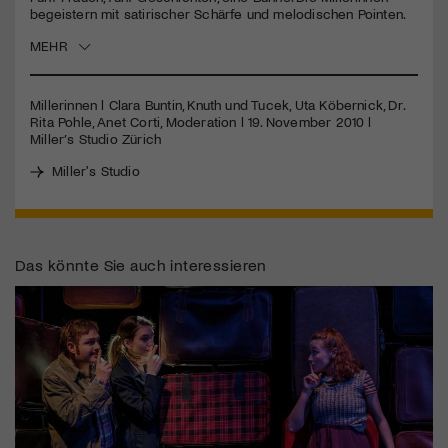
seconds
begeistern mit satirischer Schärfe und melodischen Pointen.
Jetzt Mitglied werden
MEHR
Millerinnen l Clara Buntin, Knuth und Tucek, Uta Köbernick, Dr.
Rita Pohle, Anet Corti, Moderation l 19. November 2010 l
Miller’s Studio Zürich
Miller's Studio
Das könnte Sie auch interessieren