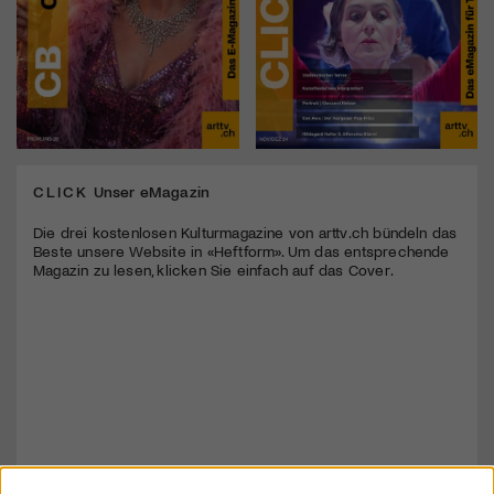
CLICK
Unser eMagazin
Die drei kostenlosen Kulturmagazine von arttv.ch bündeln das
Beste unsere Website in «Heftform». Um das entsprechende
Magazin zu lesen, klicken Sie einfach auf das Cover.