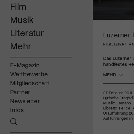
Film
Musik
0
seconds
Literatur
of
Luzerner 
3
minutes,
Mehr
PUBLIZIERT AM
47
seconds
Volume
90%
Das Luzerner 
handfestes Reg
E-Magazin
Wettbewerbe
MEHR
Mitgliedschaft
Partner
27. Februar 2011
Lyrische Tragödi
Newsletter
Musik: Gaetano D
Libretto: Felice 
Infos
Uraufführung: 26
Aufführungen in Luze