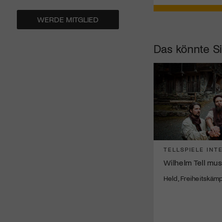
WERDE MITGLIED
Das könnte Si
TELLSPIELE INT
Wilhelm Tell mus
Held, Freiheitskäm