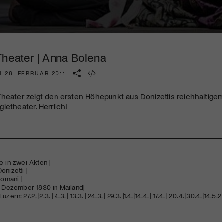
Kulturinstitution und unterstütze unsere Arbeit.
Mit deiner Mitgliedschaft erhältst du kostenlosen Zugang zu
diversen Kulturevents.
Theater | Anna Bolena
Jetzt Mitglied werden
 28. FEBRUAR 2011
Theater zeigt den ersten Höhepunkt aus Donizettis reichhaltig
ietheater. Herrlich!
e in zwei Akten |
onizetti |
Romani |
. Dezember 1830 in Mailand|
rn: 27.2. |2.3. | 4.3. | 13.3. | 24.3. | 29.3. |1.4. |14.4. | 17.4. | 20.4. |30.4. |14.5.