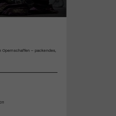
em Opernschaffen – packendes,
2011