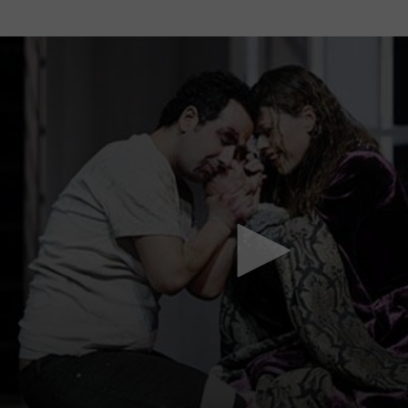
Mach mit: «Be Part of the Art»!
Engagiere dich als Kulturliebhaber:in, Kulturschaffende(r) oder