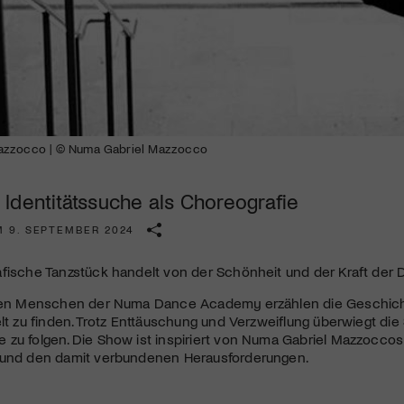
Kulturinstitution und unterstütze unsere Arbeit.
Mit deiner Mitgliedschaft erhältst du kostenlosen Zugang zu
diversen Kulturevents.
Jetzt Mitglied werden
azzocco | © Numa Gabriel Mazzocco
Identitätssuche als Choreografie
M 9. SEPTEMBER 2024
fische Tanzstück handelt von der Schönheit und der Kraft der Di
igen Menschen der Numa Dance Academy erzählen die Geschicht
elt zu finden. Trotz Enttäuschung und Verzweiflung überwiegt die
 zu folgen. Die Show ist inspiriert von Numa Gabriel Mazzocco
 und den damit verbundenen Herausforderungen.