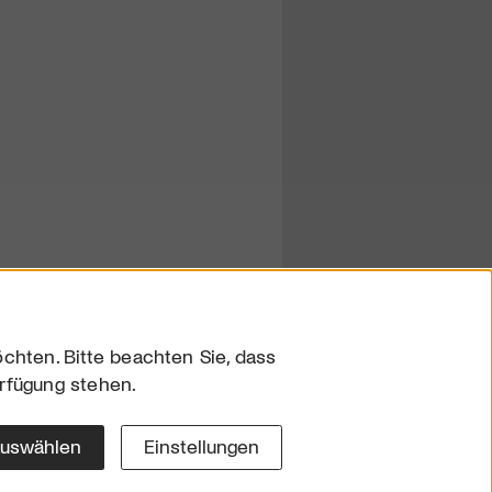
chten. Bitte beachten Sie, dass
erfügung stehen.
sum
hutz
auswählen
Einstellungen