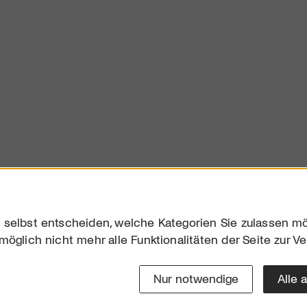
 selbst entscheiden, welche Kategorien Sie zulassen mö
möglich nicht mehr alle Funktionalitäten der Seite zur V
Downloads
Impres
Werben
Datensc
Nur notwendige
Alle 