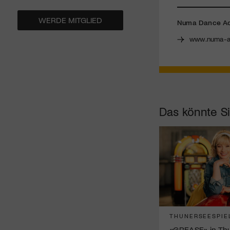
WERDE MITGLIED
Numa Dance A
www.numa-a
Das könnte Si
THUNERSEESPIE
«GREASE» in Thun