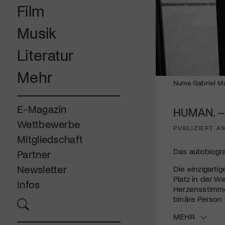
Film
Musik
Literatur
Mehr
Numa Gabriel M
E-Magazin
HUMAN. – 
Wettbewerbe
PUBLIZIERT A
Mitgliedschaft
Das autobiogra
Partner
Newsletter
Die einzigart
Platz in der W
Infos
Herzensstimme
binäre Person
MEHR