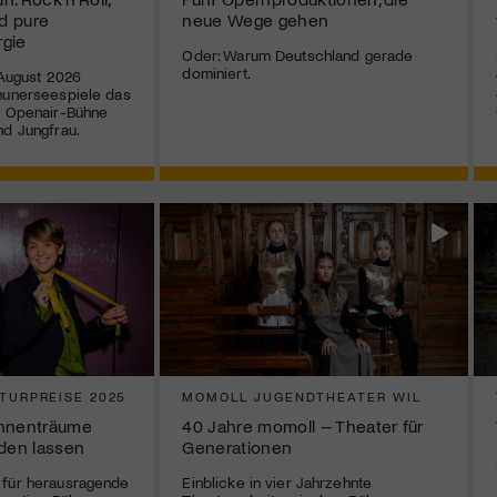
d pure
neue Wege gehen
rgie
Oder: Warum Deutschland gerade
dominiert.
 August 2026
hunerseespiele das
r Openair-Bühne
nd Jungfrau.
TURPREISE 2025
MOMOLL JUGENDTHEATER WIL
ühnenträume
40 Jahre momoll – Theater für
rden lassen
Generationen
 für herausragende
Einblicke in vier Jahrzehnte