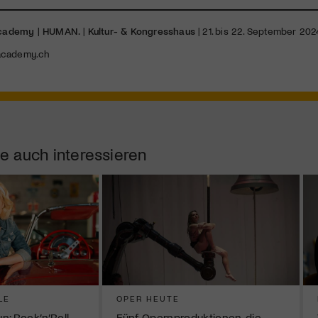
cademy | HUMAN.
|
Kultur- & Kongresshaus
| 21. bis 22. September 202
cademy.ch
e auch interessieren
LE
OPER HEUTE
: Rock’n’Roll,
Fünf Opernproduktionen, die