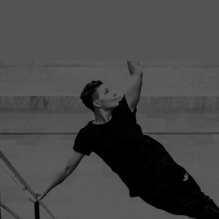
Mach mit: «Be Part of the Art»!
Engagiere dich als Kulturliebhaber:in, Kulturschaffende(r) oder