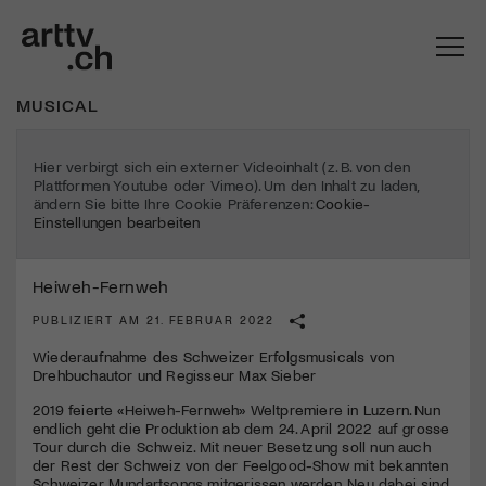
MUSICAL
Hier verbirgt sich ein externer Videoinhalt (z. B. von den
Plattformen Youtube oder Vimeo). Um den Inhalt zu laden,
ändern Sie bitte Ihre Cookie Präferenzen:
Cookie-
Einstellungen bearbeiten
Heiweh-Fernweh
PUBLIZIERT AM 21. FEBRUAR 2022
Wiederaufnahme des Schweizer Erfolgsmusicals von
Mach mit: «Be Part of the Art»!
Drehbuchautor und Regisseur Max Sieber
2019 feierte «Heiweh-Fernweh» Weltpremiere in Luzern. Nun
Engagiere dich als Kulturliebhaber:in, Kulturschaffende(r) oder
endlich geht die Produktion ab dem 24. April 2022 auf grosse
Kulturinstitution und unterstütze unsere Arbeit.
Tour durch die Schweiz. Mit neuer Besetzung soll nun auch
Mit deiner Mitgliedschaft erhältst du kostenlosen Zugang zu
der Rest der Schweiz von der Feelgood-Show mit bekannten
diversen Kulturevents.
Schweizer Mundartsongs mitgerissen werden. Neu dabei sind