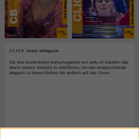
CLICK
Unser eMagazin
Die drei kostenlosen Kulturmagazine von arttv.ch bündeln das
Beste unsere Website in «Heftform». Um das entsprechende
Magazin zu lesen, klicken Sie einfach auf das Cover.