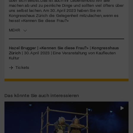
über sich selbst. Das ist auch ihr Lebensmotto: Wir alle
machen ab und zu peinliche Dinge und sollten viel öfters über
uns selbst lachen. Am 30. April 2023 haben Sie im
Jetzt Mitglied werden
Kongresshaus Zürich die Gelegenheit mitzulachen, wenn es
heisst «Kennen Sie diese Frau?»
MEHR
Hazel Brugger | «Kennen Sie diese Frau?»
|
Kongresshaus
Zürich
| 30. April 2023 | Eine Veranstaltung von Kaufleuten
Kultur
Tickets
Das könnte Sie auch interessieren