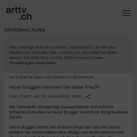
UNTERHALTUNG
Hier verbirgt sich ein externer Videoinhalt (z. B. von den
Plattformen Youtube oder Vimeo). Um den Inhalt zu laden,
ändern Sie bitte Ihre Cookie Präferenzen:
Cookie-
Einstellungen bearbeiten
Hazel über die Queen und Vorteile am Berühmtsein
Hazel Brugger! «Kennen Sie diese Frau?»
PUBLIZIERT AM 29. NOVEMBER 2022
Mach mit: «Be Part of the Art»!
Die fulminante, einzigartige, berauschende und schlicht
brilliante Comedienne Hazel Brugger kommt ins Kongresshaus
Engagiere dich als Kulturliebhaber:in, Kulturschaffende(r) oder
Zürich.
Kulturinstitution und unterstütze unsere Arbeit.
Hazel Brugger nimmt die ernsten Dinge der Zeit mit Humor,
Mit deiner Mitgliedschaft erhältst du kostenlosen Zugang zu
entlarvt die Abstrusitäten des Alltags und lacht natürlich viel
diversen Kulturevents.