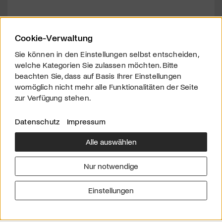
Cookie-Verwaltung
Sie können in den Einstellungen selbst entscheiden,
welche Kategorien Sie zulassen möchten. Bitte
beachten Sie, dass auf Basis Ihrer Einstellungen
womöglich nicht mehr alle Funktionalitäten der Seite
zur Verfügung stehen.
Datenschutz
Impressum
Alle auswählen
Über uns
Downloads
Impressum
Nur notwendige
Kontakt
Werben
Datenschutz
Einstellungen
© 2026 arttv.ch