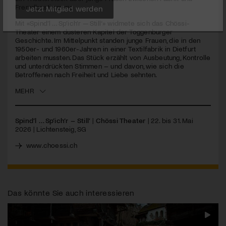
seconds
Fremdbestimmung
Jetzt Mitglied werden
Mit «Spind’l … Sp’ich’r — Still‘» widmete sich das Chössi-
Theater einem düsteren Kapitel der Toggenburger
Geschichte. Im Mittelpunkt standen junge Frauen, die in den
1950er- und 1960er-Jahren in einer Textilfabrik in Dietfurt
arbeiten mussten. Das Stück erzählt von Ausbeutung, Kontrolle
und unterdrückten Stimmen – und davon, wie sich die
Betroffenen nach Freiheit und Liebe sehnten.
MEHR
Spind’l … Sp’ich’r – Still’
|
Chössi Theater
| 22. bis 31. Mai
2026 | Lichtensteig, SG
www.choessi.ch
Das könnte Sie auch interessieren