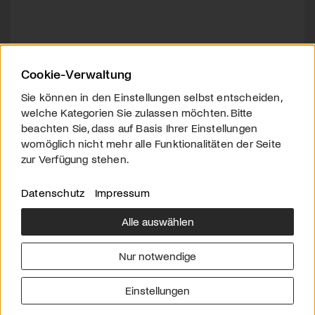
Cookie-Verwaltung
Sie können in den Einstellungen selbst entscheiden,
welche Kategorien Sie zulassen möchten. Bitte
beachten Sie, dass auf Basis Ihrer Einstellungen
womöglich nicht mehr alle Funktionalitäten der Seite
zur Verfügung stehen.
Datenschutz
Impressum
Alle auswählen
Über uns
Downloads
Impressum
Nur notwendige
Kontakt
Werben
Datenschutz
Einstellungen
© 2026 arttv.ch