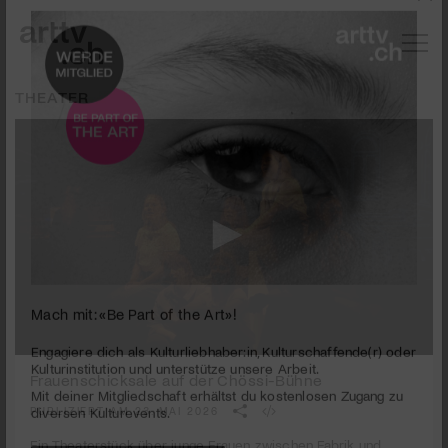
THEATER
Mach mit: «Be Part of the Art»!
0
seconds
Frauenschicksale auf der Chössi-Bühne
Engagiere dich als Kulturliebhaber:in, Kulturschaffende(r) oder
of
Kulturinstitution und unterstütze unsere Arbeit.
4
PUBLIZIERT AM 23. MAI 2026
Mit deiner Mitgliedschaft erhältst du kostenlosen Zugang zu
minutes,
20
diversen Kulturevents.
Ein Theaterstück über junge Frauen zwischen Fabrik und