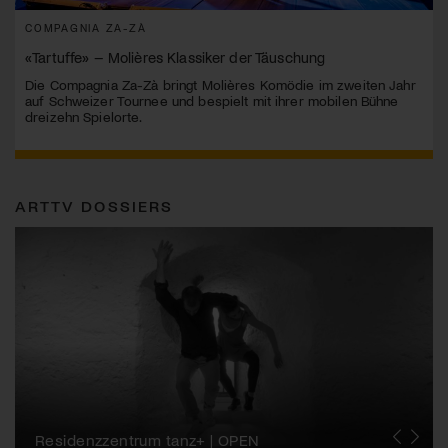
COMPAGNIA ZA-ZÀ
«Tartuffe» – Molières Klassiker der Täuschung
Die Compagnia Za-Zà bringt Molières Komödie im zweiten Jahr
auf Schweizer Tournee und bespielt mit ihrer mobilen Bühne
dreizehn Spielorte.
ARTTV DOSSIERS
Migros-Kulturprozent | Tanzfestival Steps
Residenzzentrum tanz+ | OPEN
Tanzszene Schweiz