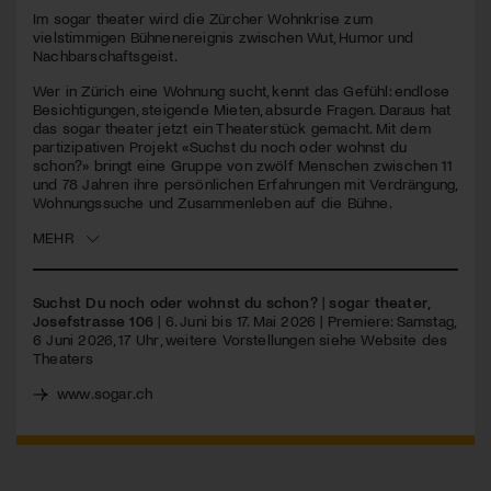
Im sogar theater wird die Zürcher Wohnkrise zum
vielstimmigen Bühnenereignis zwischen Wut, Humor und
Jetzt Mitglied werden
Nachbarschaftsgeist.
Wer in Zürich eine Wohnung sucht, kennt das Gefühl: endlose
Besichtigungen, steigende Mieten, absurde Fragen. Daraus hat
das sogar theater jetzt ein Theaterstück gemacht. Mit dem
partizipativen Projekt «Suchst du noch oder wohnst du
schon?» bringt eine Gruppe von zwölf Menschen zwischen 11
und 78 Jahren ihre persönlichen Erfahrungen mit Verdrängung,
Wohnungssuche und Zusammenleben auf die Bühne.
MEHR
Suchst Du noch oder wohnst du schon?
|
sogar theater,
Josefstrasse 106
| 6. Juni bis 17. Mai 2026 | Premiere: Samstag,
6 Juni 2026, 17 Uhr, weitere Vorstellungen siehe Website des
Theaters
www.sogar.ch