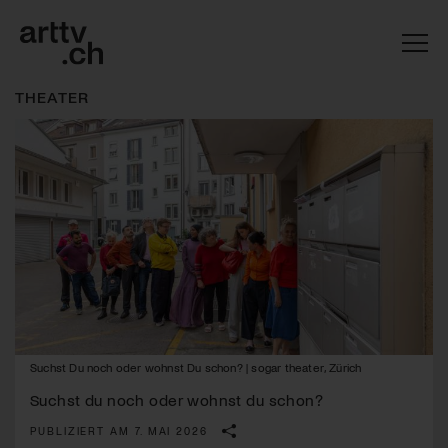
THEATER
Mach mit: «Be Part of the Art»!
Suchst Du noch oder wohnst Du schon? | sogar theater, Zürich
Engagiere dich als Kulturliebhaber:in, Kulturschaffende(r) oder
Kulturinstitution und unterstütze unsere Arbeit.
Suchst du noch oder wohnst du schon?
Mit deiner Mitgliedschaft erhältst du kostenlosen Zugang zu
PUBLIZIERT AM 7. MAI 2026
diversen Kulturevents.