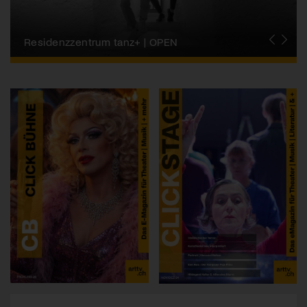
Migros-Kulturprozent | Tanzfestival Steps
Residenzzentrum tanz+ | OPEN
Tanzszene Schweiz