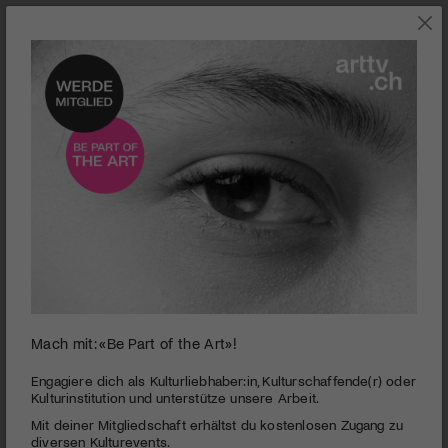
UNTERHALTUNG
Mach mit: «Be Part of the Art»!
0
seconds
Das Freilichttheater Staufberg bringt die Hero-Saga
Engagiere dich als Kulturliebhaber:in, Kulturschaffende(r) oder
of
Kulturinstitution und unterstütze unsere Arbeit.
auf die Bühne
4
Mit deiner Mitgliedschaft erhältst du kostenlosen Zugang zu
minutes,
PUBLIZIERT AM 29. MAI 2026
38
diversen Kulturevents.