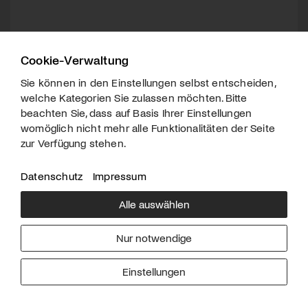
Cookie-Verwaltung
Sie können in den Einstellungen selbst entscheiden,
welche Kategorien Sie zulassen möchten. Bitte
beachten Sie, dass auf Basis Ihrer Einstellungen
womöglich nicht mehr alle Funktionalitäten der Seite
zur Verfügung stehen.
Datenschutz
Impressum
Alle auswählen
Über uns
Downloads
Impressum
Nur notwendige
Kontakt
Werben
Datenschutz
Einstellungen
© 2026 arttv.ch