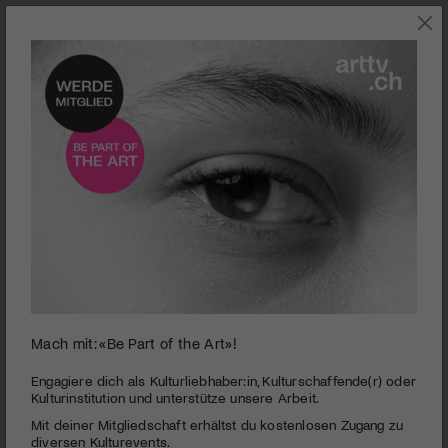
0
Mach mit: «Be Part of the Art»!
seconds
Engel des Universums
of
3
PUBLIZIERT AM 22. OKTOBER 2014
Engagiere dich als Kulturliebhaber:in, Kulturschaffende(r) oder
minutes,
Kulturinstitution und unterstütze unsere Arbeit.
35
Durchdrehen, überschnappen, wegtreten – wann fängt der
Mit deiner Mitgliedschaft erhältst du kostenlosen Zugang zu
seconds
Wahnsinn an? In diesem irrwitzigen Stück stehen die
diversen Kulturevents.
Geschichten von Aussenseitern im Zentrum.