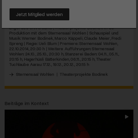
MEHR
Jetzt Mitglied werden
Engel des Universums | Theaterprojekte Bodinek in Co-
Produktion mit dem Sternensaal Wohlen | Schauspiel und
Musik: Werner Bodinek, Marco Käppeli, Claude Meier, Fredi
Spreng | Regie: Ueli Blum | Premiere: Sternensaal Wohlen,
22.10.2014, 20:30 h | Weitere Aufführungen: Sternensaal
Wohlen: 24.10., 25.10., 20:30 h, Stanzerei Baden: 04.11., 05.11.,
20:15 h, Hagerhüsli Bätterkinden, 06.11., 20:15 h, Theater
Tuchlaube Aarau: 17.12., 19.12., 20.12., 20:15 h
Sternensaal Wohlen
|
Theaterprojekte Bodinek
Beiträge im Kontext