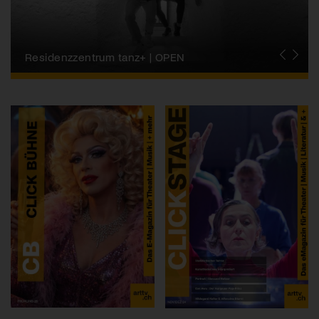
Migros-Kulturprozent | Tanzfestival Steps
Residenzzentrum tanz+ | OPEN
Tanzszene Schweiz