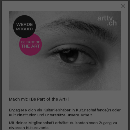
0
Mach mit: «Be Part of the Art»!
seconds
Baden | Figura Theaterfestival
of
3
PUBLIZIERT AM 26. JUNI 2014
Engagiere dich als Kulturliebhaber:in, Kulturschaffende(r) oder
minutes,
Kulturinstitution und unterstütze unsere Arbeit.
37
Vom multimedialen Minidrama über virtuoses
Mit deiner Mitgliedschaft erhältst du kostenlosen Zugang zu
seconds
Handpuppenspiel und provozierendes Strassentheater bis hin
diversen Kulturevents.
zur poetischen Tanzperformance unter Wasser: 36