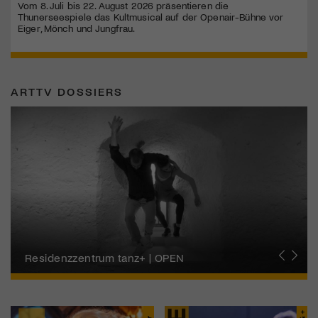
Vom 8. Juli bis 22. August 2026 präsentieren die
Thunerseespiele das Kultmusical auf der Openair-Bühne vor
Eiger, Mönch und Jungfrau.
ARTTV DOSSIERS
Migros-Kulturprozent | Tanzfestival Steps
Residenzzentrum tanz+ | OPEN
Tanzszene Schweiz