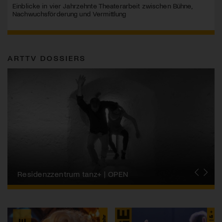
Einblicke in vier Jahrzehnte Theaterarbeit zwischen Bühne,
Nachwuchsförderung und Vermittlung
ARTTV DOSSIERS
Migros-Kulturprozent | Tanzfestival Steps
Residenzzentrum tanz+ | OPEN
Tanzszene Schweiz