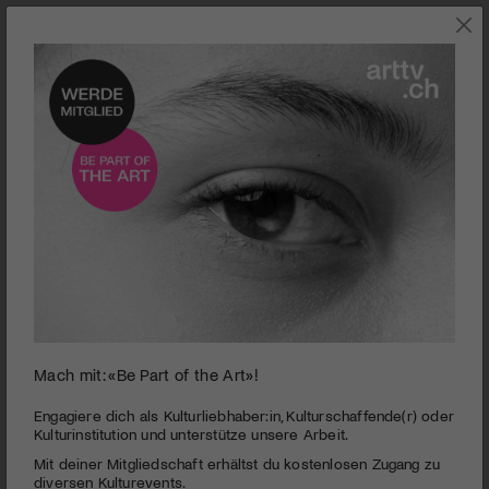
SZENE
Mach mit: «Be Part of the Art»!
0
seconds
Die Traummaschine
Engagiere dich als Kulturliebhaber:in, Kulturschaffende(r) oder
of
Kulturinstitution und unterstütze unsere Arbeit.
5
PUBLIZIERT AM 10. MAI 2022
Mit deiner Mitgliedschaft erhältst du kostenlosen Zugang zu
minutes,
22
diversen Kulturevents.
Die Regisseure führen uns in der «Traummaschine» in eine