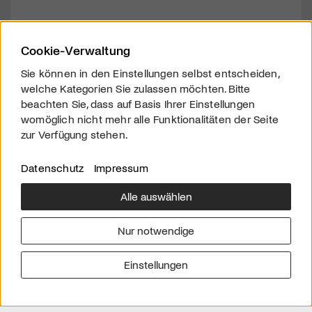
Cookie-Verwaltung
Sie können in den Einstellungen selbst entscheiden,
welche Kategorien Sie zulassen möchten. Bitte
beachten Sie, dass auf Basis Ihrer Einstellungen
womöglich nicht mehr alle Funktionalitäten der Seite
zur Verfügung stehen.
Datenschutz
Impressum
Alle auswählen
Über uns
Downloads
Impressum
Nur notwendige
Kontakt
Werben
Datenschutz
Einstellungen
© 2026 arttv.ch