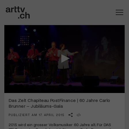
0
Mach mit: «Be Part of the Art»!
seconds
Das Zelt Chapiteau PostFinance | 60 Jahre Carlo
of
Brunner – Jubiläums-Gala
50
Engagiere dich als Kulturliebhaber:in, Kulturschaffende(r) oder
seconds
Kulturinstitution und unterstütze unsere Arbeit.
PUBLIZIERT AM 17. APRIL 2015
Mit deiner Mitgliedschaft erhältst du kostenlosen Zugang zu
2015 wird ein grosser Volksmusiker 60 Jahre alt. Für
DAS
diversen Kulturevents.