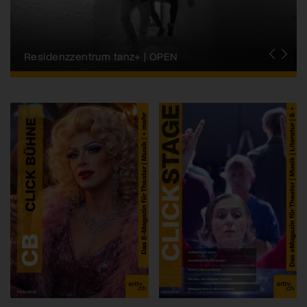
Migros-Kulturprozent | Tanzfestival Steps
Residenzzentrum tanz+ | OPEN
Tanzszene Schweiz