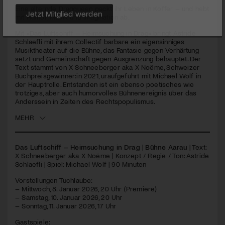
Eine alternde Dragqueen packt ihr Leben in Koffer – und hebt
mit Humor, Musik und Imagination ab.
Jetzt Mitglied werden
Mit «Das Luftschiff – Heimsuchung in Drag» bringt Astride
Schlaefli mit ihrem Collectif barbare ein eigensinniges
Musiktheater auf die Bühne, das Fantasie gegen Verhärtung
setzt und Gemeinschaft gegen Ausgrenzung behauptet. Der
Text stammt von X Schneeberger aka X Noëme, Schweizer
Buchpreisgewinner:in 2021, uraufgeführt mit Michael Wolf in
der Hauptrolle. Entstanden ist ein ebenso poetisches wie
trotziges, aber auch humorvolles Bühnenereignis über das
Anderssein in Zeiten des Rechtspopulismus.
MEHR
Das Luftschiff – Heimsuchung in Drag
|
Bühne Aarau
| Text:
X Schneeberger aka X Noëme | Konzept / Regie / Ton: Astride
Schlaefli | Spiel: Michael Wolf | 90 Minuten
Vorstellungen Tuchlaube:
– Mittwoch, 8. Januar 2026, 20 Uhr (Premiere)
– Samstag, 10. Januar 2026, 20 Uhr
– Sonntag, 11. Januar 2026, 17 Uhr
Gastspiele: