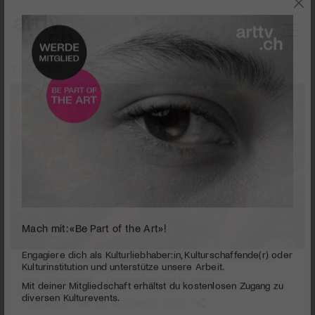
THEATER
Mach mit: «Be Part of the Art»!
Heute bewegt sich Drag zwischen Popkultur und Performancekunst
Engagiere dich als Kulturliebhaber:in, Kulturschaffende(r) oder
Kulturinstitution und unterstütze unsere Arbeit.
Das Luftschiff – Heimsuchung in Drag
Mit deiner Mitgliedschaft erhältst du kostenlosen Zugang zu
PUBLIZIERT AM 24. DEZEMBER 2025
diversen Kulturevents.