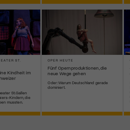
EATER ST.
OPER HEUTE
Fünf Opernproduktionen, die
ne Kindheit im
neue Wege gehen
hweizer
Oder: Warum Deutschland gerade
dominiert.
eater St.Gallen
iers-Kindern, die
ben mussten.