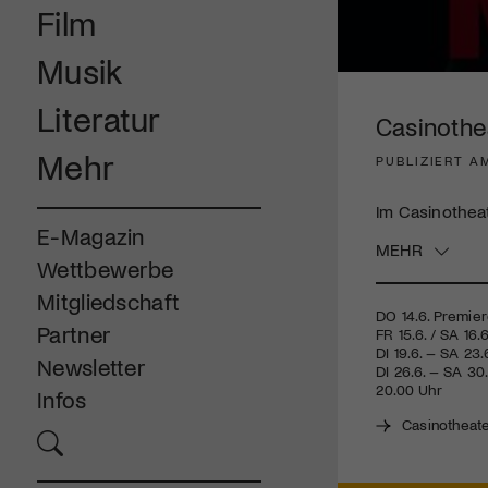
Film
Musik
0
seconds
Literatur
of
Casinothea
2
minutes,
Mehr
PUBLIZIERT AM
7
seconds
Volume
90%
Im Casinotheat
E-Magazin
MEHR
Wettbewerbe
Mitgliedschaft
DO 14.6. Premie
Partner
FR 15.6. / SA 16.6
DI 19.6. – SA 23.
Newsletter
DI 26.6. – SA 30.
20.00 Uhr
Infos
Casinotheat