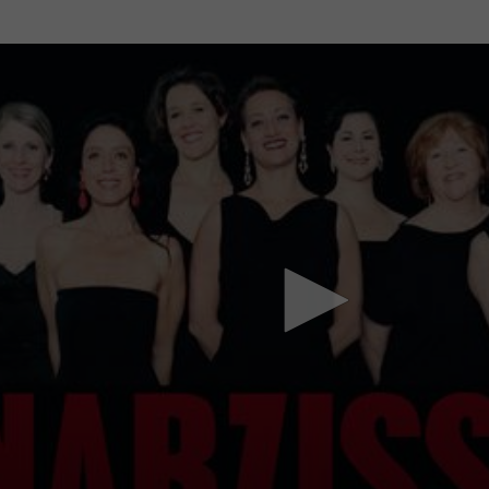
Mach mit: «Be Part of the Art»!
Engagiere dich als Kulturliebhaber:in, Kulturschaffende(r) oder