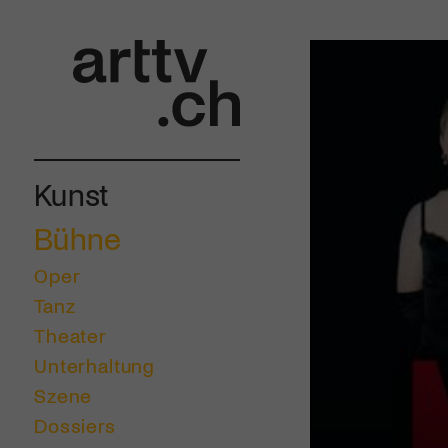
Kunst
Bühne
Oper
Tanz
Theater
Unterhaltung
Szene
Dossiers