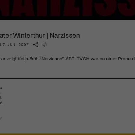
Kulturinstitution und unterstütze unsere Arbeit.
Mit deiner Mitgliedschaft erhältst du kostenlosen Zugang zu
diversen Kulturevents.
ter Winterthur | Narzissen
Jetzt Mitglied werden
 7. JUNI 2007
er zeigt Katja Früh “Narzissen”.
ART
-TV.CH war an einer Probe d
re
.
6.
6.
er