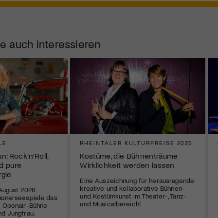
e auch interessieren
LE
RHEINTALER KULTURPREISE 2025
: Rock’n’Roll,
Kostüme, die Bühnenträume
d pure
Wirklichkeit werden lassen
rgie
Eine Auszeichnung für herausragende
kreative und kollaborative Bühnen-
 August 2026
und Kostümkunst im Theater-, Tanz-
hunerseespiele das
und Musicalbereich!
r Openair-Bühne
nd Jungfrau.