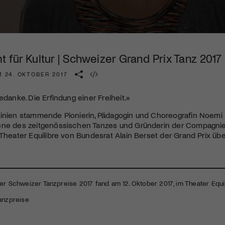
Kulturinstitution und unterstütze unsere Arbeit.
Mit deiner Mitgliedschaft erhältst du kostenlosen Zugang zu
diversen Kulturevents.
für Kultur | Schweizer Grand Prix Tanz 2017
Jetzt Mitglied werden
 24. OKTOBER 2017
edanke. Die Erfindung einer Freiheit.»
tinien stammende Pionierin, Pädagogin und Choreografin Noemi
ene des zeitgenössischen Tanzes und Gründerin der Compagnie 
 Theater Equilibre von Bundesrat Alain Berset der Grand Prix übe
er Schweizer Tanzpreise 2017 fand am 12. Oktober 2017, im Theater Equili
anzpreise