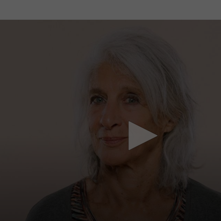
Mach mit: «Be Part of the Art»!
Engagiere dich als Kulturliebhaber:in, Kulturschaffende(r) oder