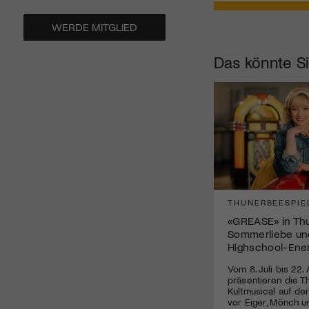
WERDE MITGLIED
Das könnte Si
THUNERSEESPIE
«GREASE» in Thun
Sommerliebe un
Highschool-Ene
Vom 8. Juli bis 22.
präsentieren die T
Kultmusical auf de
vor Eiger, Mönch u