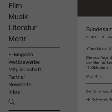
Film
Musik
0
seconds
Literatur
of
Bundesamt 
2
minutes,
Mehr
PUBLIZIERT AM
45
seconds
Volume
90%
«Tanz ist ein G
E-Magazin
Die aus Argen
Wettbewerbe
der Genfer Sz
12. Oktober im
Mitgliedschaft
MEHR
Partner
Newsletter
Infos
Die Verleihung d
Schweizer T