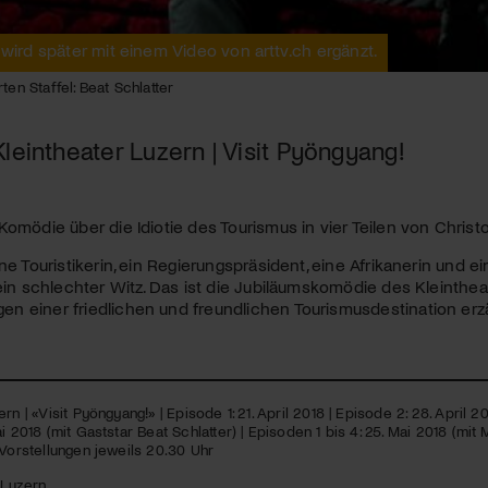
Kulturinstitution und unterstütze unsere Arbeit.
Mit deiner Mitgliedschaft erhältst du kostenlosen Zugang zu
 wird später mit einem Video von arttv.ch ergänzt.
diversen Kulturevents.
ten Staffel: Beat Schlatter
Jetzt Mitglied werden
leintheater Luzern | Visit Pyöngyang!
Komödie über die Idiotie des Tourismus in vier Teilen von Christ
ne Touristikerin, ein Regierungspräsident, eine Afrikanerin und ei
kein schlechter Witz. Das ist die Jubiläumskomödie des Kleinthea
 einer friedlichen und freundlichen Tourismusdestination erzä
rn | «Visit Pyöngyang!» | Episode 1: 21. April 2018 | Episode 2: 28. April 20
i 2018 (mit Gaststar Beat Schlatter) | Episoden 1 bis 4: 25. Mai 2018 (mit M
 Vorstellungen jeweils 20.30 Uhr
 Luzern