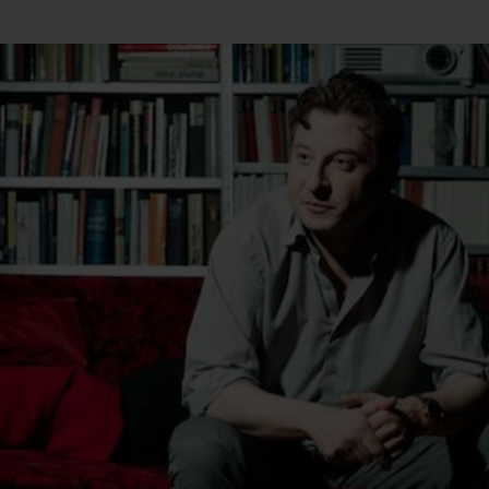
Mach mit: «Be Part of the Art»!
Engagiere dich als Kulturliebhaber:in, Kulturschaffende(r) oder