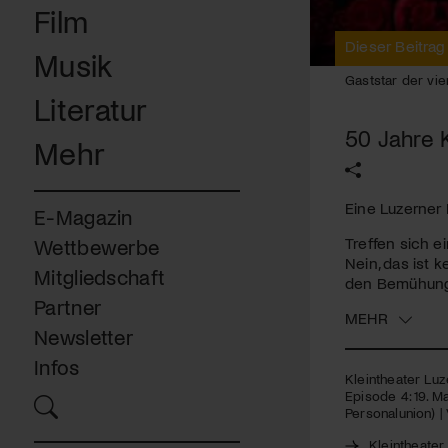
Film
Dieser Beitrag
Musik
Gaststar der vier
Literatur
50 Jahre K
Mehr
Eine Luzerner 
E-Magazin
Treffen sich ei
Wettbewerbe
Nein, das ist 
Mitgliedschaft
den Bemühungen
Partner
MEHR
Newsletter
Infos
Kleintheater Luze
Episode 4: 19. Ma
Personalunion) |
Kleintheater