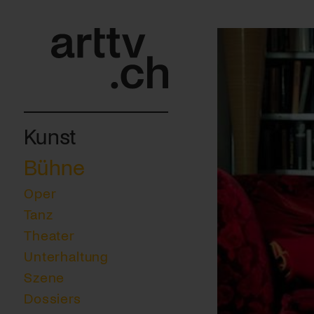
Kunst
Bühne
Oper
Tanz
Theater
Unterhaltung
Szene
Dossiers