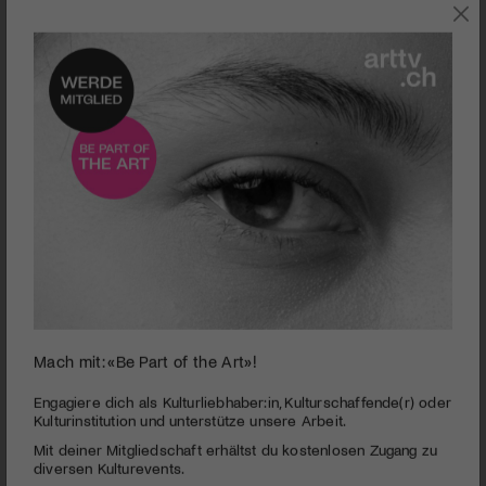
Arosa Humor Festival - Schneeschaufel 2014 an Roger de Weck | ©
Mach mit: «Be Part of the Art»!
Arosa Humor Festival - Schneeschaufel 2014 an Roger de Weck
Engagiere dich als Kulturliebhaber:in, Kulturschaffende(r) oder
23. Arosa Humor Festival | Humorschaufel an Roger
Kulturinstitution und unterstütze unsere Arbeit.
de Weck
Mit deiner Mitgliedschaft erhältst du kostenlosen Zugang zu
PUBLIZIERT AM 6. DEZEMBER 2014
diversen Kulturevents.