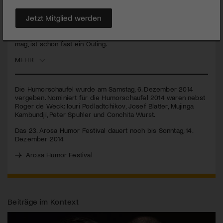
Die Humorschaufel geht an
SRG
-Generaldirektor Roger de
Weck. art-tv.ch hat nachgefragt, welchem der Nominierten er
Jetzt Mitglied werden
den Preis gegeben hätte, und welche TV-Humorsendung ihm
besonders gefalle. Dass de Weck Schlager und Volksmusik
mag, ist schon fast ein Outing.
MEHR
Die Humorschaufel wurde am Samstag, 6. Dezember 2014
vergeben. Nominiert für die Humorschaufel 2014 waren nebst
Roger de Weck: Iouri Podladtchikov, Josef Blatter, Mujinga
Kambundji, Peter Spuhler und Conchita Wurst.
Das 23. Arosa Humor Festival dauert noch bis Sonntag, 14.
Dezember 2014
Arosa Humor Festival
Beiträge im Kontext