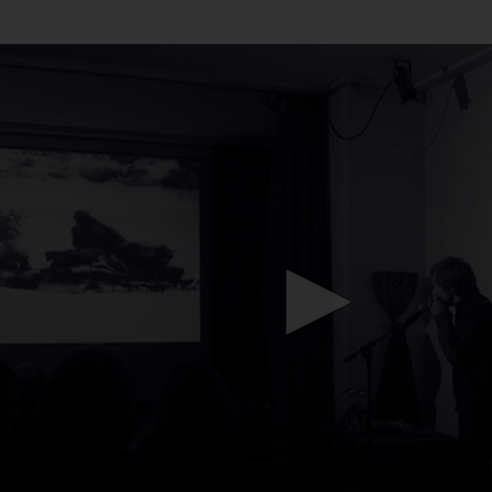
Mach mit: «Be Part of the Art»!
Engagiere dich als Kulturliebhaber:in, Kulturschaffende(r) oder