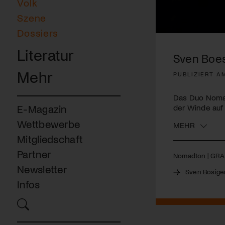
Volk
Szene
Dossiers
0
seconds
Literatur
of
Sven Boes
3
minutes,
Mehr
PUBLIZIERT AM
32
seconds
Volume
90%
Das Duo Nomad
der Winde auf
E-Magazin
Wettbewerbe
MEHR
Mitgliedschaft
Partner
Nomadton |
GRA
Newsletter
Sven Bösige
Infos