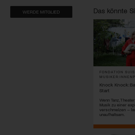
Das könnte Si
WERDE MITGLIED
FONDATION SUI
MUSIKER:INNEN
Knock Knock: B
Start
Wenn Tanz, Theater
Musik zu einer ex
verschmelzen – laut
unaufhaltsam.