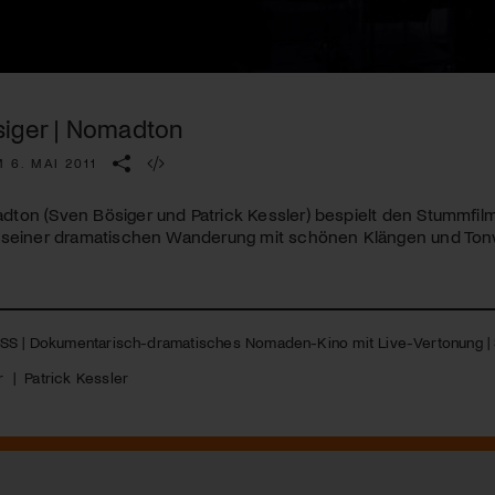
Kulturinstitution und unterstütze unsere Arbeit.
Mit deiner Mitgliedschaft erhältst du kostenlosen Zugang zu
diversen Kulturevents.
iger | Nomadton
Jetzt Mitglied werden
 6. MAI 2011
ton (Sven Bösiger und Patrick Kessler) bespielt den Stummfil
 seiner dramatischen Wanderung mit schönen Klängen und Tonv
SS
| Dokumentarisch-dramatisches Nomaden-Kino mit Live-Vertonung | S
r
|
Patrick Kessler