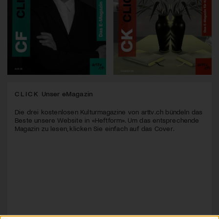
CLICK
Unser eMagazin
Die drei kostenlosen Kulturmagazine von arttv.ch bündeln das
Beste unsere Website in «Heftform». Um das entsprechende
Magazin zu lesen, klicken Sie einfach auf das Cover.