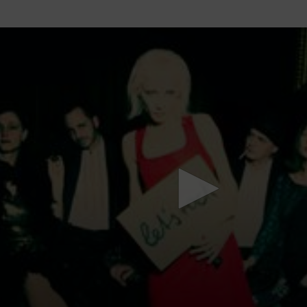
Mach mit: «Be Part of the Art»!
Engagiere dich als Kulturliebhaber:in, Kulturschaffende(r) oder