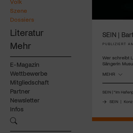
Volk
Szene
Dossiers
0
seconds
Literatur
of
SEIN | Bar
3
minutes,
Mehr
PUBLIZIERT A
20
seconds
Volume
90%
Wer schreibt L
Sängerin Musu
E-Magazin
Wettbewerbe
MEHR
Mitgliedschaft
Partner
SEIN
| “Im Hafenp
Newsletter
SEIN
|
Konz
Infos