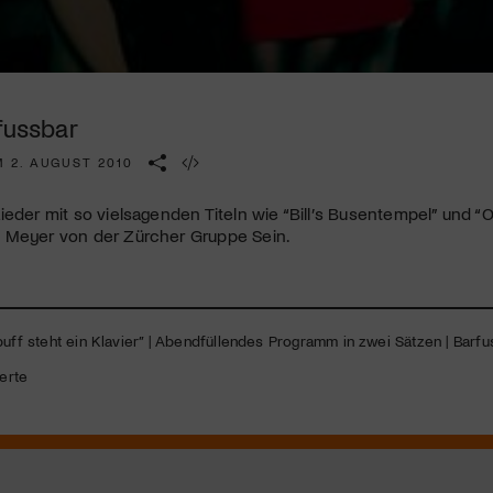
Kulturinstitution und unterstütze unsere Arbeit.
Mit deiner Mitgliedschaft erhältst du kostenlosen Zugang zu
diversen Kulturevents.
fussbar
Jetzt Mitglied werden
M 2. AUGUST 2010
ieder mit so vielsagenden Titeln wie “Bill’s Busentempel” und 
 Meyer von der Zürcher Gruppe Sein.
uff steht ein Klavier” | Abendfüllendes Programm in zwei Sätzen | Barfus
erte