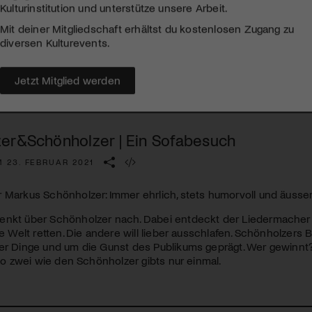
Kulturinstitution und unterstütze unsere Arbeit.
Mit deiner Mitgliedschaft erhältst du kostenlosen Zugang zu
diversen Kulturevents.
Jetzt Mitglied werden
er&Schönholzer | Ein Sofabesuch
 23. FEBRUAR 2021
 Markus Schönholzer: Immer ehrlich, stets humorvoll und äusser
enkt über Schönholzer nach. Dabei entdeckt der Liedermacher z
die Welt retten. Die andere will lieber ausschlafen. Schönholzer
der Dinge und um die Gunst des Publikums geprägt. Wer gewin
: So zwei wie den Schönholzer gibts nur einmal.