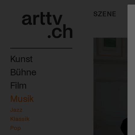
SZENE
Kunst
Bühne
Film
Musik
Jazz
Klassik
Pop