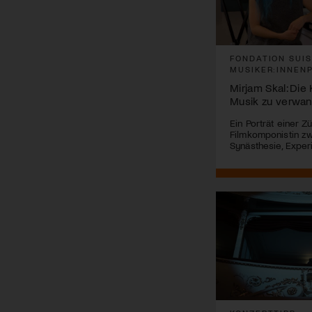
FONDATION SUI
MUSIKER:INNEN
Mirjam Skal: Die 
Musik zu verwa
Ein Porträt einer Z
Filmkomponistin z
Synästhesie, Exper