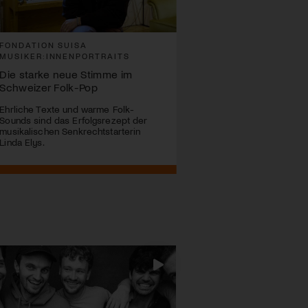
FONDATION SUISA
FONDATION SUISA
MUSIKER:INNENPORTRAITS
MUSIKER:INNENPORTRA
Die starke neue Stimme im
Mirjam Skal: Die Kunst, B
Schweizer Folk-Pop
Musik zu verwandeln
Ehrliche Texte und warme Folk-
Ein Porträt einer Zürcher
Sounds sind das Erfolgsrezept der
Filmkomponistin zwischen
musikalischen Senkrechtstarterin
Synästhesie, Experiment u
Linda Elys.