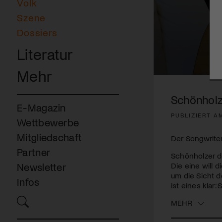
Volk
Szene
Dossiers
Literatur
Mehr
0
seconds
of
Schönholz
4
E-Magazin
minutes,
PUBLIZIERT AM
26
Wettbewerbe
seconds
Volume
90%
Mitgliedschaft
Der Songwriter
Partner
Schönholzer d
Die eine will 
Newsletter
um die Sicht 
Infos
ist eines klar
MEHR