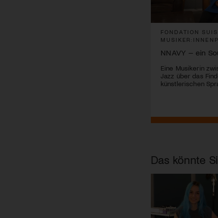
FONDATION SUISA
FONDATION SUI
MUSIKER:INNENPORTRAITS
MUSIKER:INNEN
Komponieren mit dem KI-Modell
NNAVY – ein So
Silvio Buchmeier lotet neue Wege in
Eine Musikerin zwi
der Komposition aus.
Jazz über das Find
künstlerischen Sp
Das könnte Si