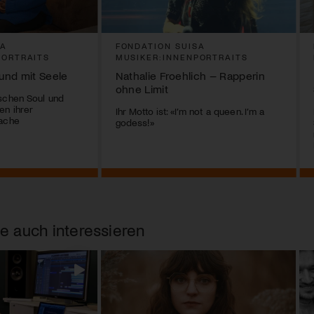
SA
FONDATION SUISA
PORTRAITS
MUSIKER:INNENPORTRAITS
und mit Seele
Nathalie Froehlich – Rapperin
ohne Limit
schen Soul und
en ihrer
Ihr Motto ist: «I’m not a queen. I’m a
rache
godess!»
e auch interessieren