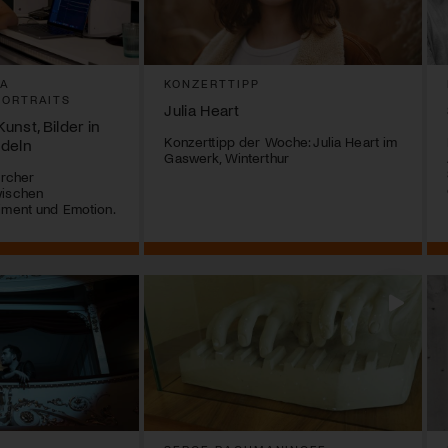
SA
KONZERTTIPP
PORTRAITS
Julia Heart
Kunst, Bilder in
Konzerttipp der Woche: Julia Heart im
ndeln
Gaswerk, Winterthur
ürcher
wischen
iment und Emotion.