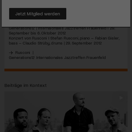
und schwebend leicht bleibt.
MEHR
Jetzt Mitglied werden
Generations12 | Internaionales Jazztreffen Frauenfeld I 29.
September bis 6. Oktober 2012
Konzert von Rusconi I Stefan Rusconi, piano – Fabian Gisler,
bass – Claudio Strüby, drums | 29. September 2012
Rusconi
|
Generations12 Internationales Jazztreffen Frauenfeld
Beiträge im Kontext