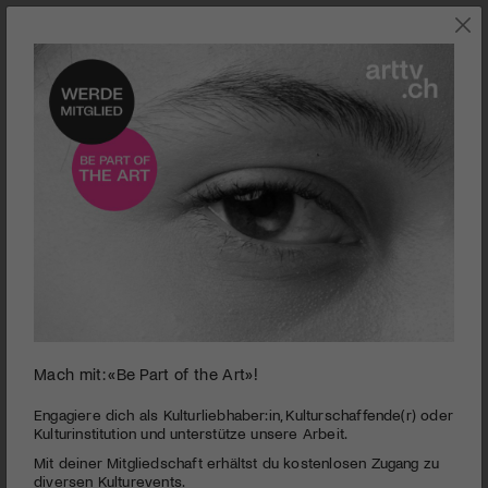
0
Mach mit: «Be Part of the Art»!
seconds
Rusconi Trio I Generations12 Frauenfeld
of
3
Engagiere dich als Kulturliebhaber:in, Kulturschaffende(r) oder
minutes,
Kulturinstitution und unterstütze unsere Arbeit.
Die Band Rusconi arbeitet auf eigenwillige Art und Weise,
29
indem sie Noise, Jazz und Pop miteinander verbindet. Sie
Mit deiner Mitgliedschaft erhältst du kostenlosen Zugang zu
seconds
kreiert einen Sound, der immer glasklar, immer auf dem Punkt
diversen Kulturevents.